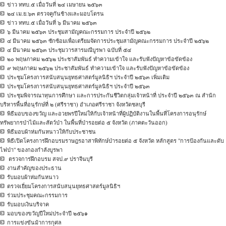
ข่าว ททบ.๕ เมื่อวันที่ ๒๔ เมษายน ๒๕๖๓
๒๔ เม.ย.๖๓ ตรวจคูกันช้างและมอบโดรน
ข่าว ททบ.๕ เมื่อวันที่ ๖ มีนาคม ๒๕๖๓
๖ มีนาคม ๒๕๖๓ ประชุมสามัญคณะกรรมการ ประจำปี ๒๕๖๒
๔ มีนาคม ๒๕๖๓ ซักซ้อมเพื่อเตรียมจัดการประชุมสามัญคณะกรรมการ ประจำปี ๒๕๖๒
๔ มีนาคม ๒๕๖๓ ประชุมวารสารมณีบูรพา ฉบับที่ ๕๔
๒๐ พฤษภาคม ๒๕๖๒ ประชาสัมพันธ์ ทำความเข้าใจ และรับฟังปัญหาข้อขัดข้อง
๙ พฤษภาคม ๒๕๖๒ ประชาสัมพันธ์ ทำความเข้าใจ และรับฟังปัญหาข้อขัดข้อง
ประชุมโครงการสนับสนุนยุทธศาสตร์มูลนิธิฯ ประจำปี ๒๕๖๓ เพิ่มเติม
ประชุมโครงการสนับสนุนยุทธศาสตร์มูลนิธิฯ ประจำปี ๒๕๖๓
ประชุมพิจารณาทุนการศึกษา และการประกันชีวิตกลุ่มเจ้าหน้าที่ ประจำปี ๒๕๖๓ ณ สำนัก
บริหารพื้นที่อนุรักษ์ที่ ๒ (ศรีราชา) อำเภอศรีราชา จังหวัดชลบุรี
พิธีมอบของขวัญ และอวยพรปีใหม่ให้กับเจ้าหน้าที่ผู้ปฏิบัติงานในพื้นที่โครงการอนุรักษ์
ทรัพยากรป่าไม้และสัตว์ป่า ในพื้นที่ป่ารอยต่อ ๕ จังหวัด (ภาคตะวันออก)
พิธีมอบผ้าห่มกันหนาวให้กับประชาชน
พิธีเปิดโครงการฝึกอบรมราษฎรอาสาพิทักษ์ป่ารอยต่อ ๕ จังหวัด หลักสูตร "การป้องกันและดับ
ไฟป่า" ของกองกำลังบูรพา
ตรวจการฝึกอบรม สจป.๙ ปราจีนบุรี
งานสำคัญของประธาน
รับมอบผ้าห่มกันหนาว
ตรวจเยี่ยมโครงการสนับสนุนยุทธศาสตร์มูลนิธิฯ
ร่วมประชุมคณะกรรมการ
รับมอบเงินบริจาค
มอบของขวัญปีใหม่ประจำปี ๒๕๖๑
การแข่งขันม้าการกุศล