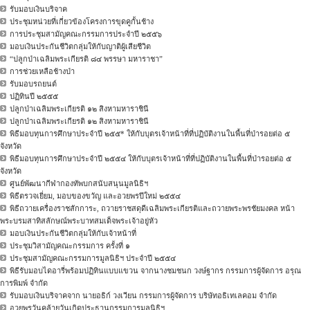
รับมอบเงินบริจาค
ประชุมหน่วยที่เกี่ยวข้องโครงการขุดคูกั้นช้าง
การประชุมสามัญคณะกรรมการประจำปี ๒๕๕๖
มอบเงินประกันชีวิตกลุ่มให้กับญาติผู้เสียชีวิต
“ปลูกป่าเฉลิมพระเกียรติ ๘๔ พรรษา มหาราชา”
การช่วยเหลือช้างป่า
รับมอบรถยนต์
ปฏิทินปี ๒๕๕๕
ปลูกป่าเฉลิมพระเกียรติ ๑๒ สิงหามหาราชินี
ปลูกป่าเฉลิมพระเกียรติ ๑๒ สิงหามหาราชินี
พิธีมอบทุนการศึกษาประจำปี ๒๕๕* ให้กับบุตรเจ้าหน้าที่ที่ปฏิบัติงานในพื้นที่ป่ารอยต่อ ๕
จังหวัด
พิธีมอบทุนการศึกษาประจำปี ๒๕๕๔ ให้กับบุตรเจ้าหน้าที่ที่ปฏิบัติงานในพื้นที่ป่ารอยต่อ ๕
จังหวัด
ศูนย์พัฒนากีฬากองทัพบกสนับสนุนมูลนิธิฯ
พิธีตรวจเยี่ยม, มอบของขวัญ และอวยพรปีใหม่ ๒๕๕๔
พิธีถวายเครื่องราชสักการะ, ถวายราชสดุดีเฉลิมพระเกียรติและถวายพระพรชัยมงคล หน้า
พระบรมสาทิสลักษณ์พระบาทสมเด็จพระเจ้าอยู่หัว
มอบเงินประกันชีวิตกลุ่มให้กับเจ้าหน้าที่
ประชุมวิสามัญคณะกรรมการ ครั้งที่ ๑
ประชุมสามัญคณะกรรมการมูลนิธิฯ ประจำปี ๒๕๕๔
พิธีรับมอบไดอารี่พร้อมปฏิทินแบบแขวน จากนางชมชนก วงษ์ฐากร กรรมการผู้จัดการ อรุณ
การพิมพ์ จำกัด
รับมอบเงินบริจาคจาก นายอธิก์ วงเวียน กรรมการผู้จัดการ บริษัทอธิเทเลคอม จำกัด
อวยพรวันคล้ายวันเกิดประธานกรรมการมูลนิธิฯ