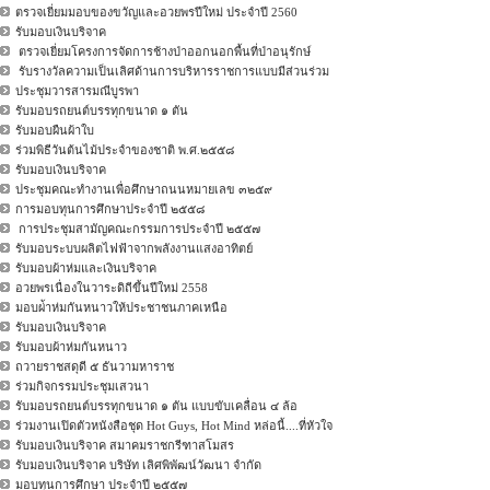
ตรวจเยี่ยมมอบของขวัญและอวยพรปีใหม่ ประจำปี 2560
รับมอบเงินบริจาค
ตรวจเยี่ยมโครงการจัดการช้างป่าออกนอกพื้นที่ป่าอนุรักษ์
รับรางวัลความเป็นเลิศด้านการบริหารราชการแบบมีส่วนร่วม
ประชุมวารสารมณีบูรพา
รับมอบรถยนต์บรรทุกขนาด ๑ ตัน
รับมอบผืนผ้าใบ
ร่วมพิธีวันต้นไม้ประจำของชาติ พ.ศ.๒๕๕๘
รับมอบเงินบริจาค
ประชุมคณะทำงานเพื่อศึกษาถนนหมายเลข ๓๒๕๙
การมอบทุนการศึกษาประจำปี ๒๕๕๘
การประชุมสามัญคณะกรรมการประจำปี ๒๕๕๗
รับมอบระบบผลิตไฟฟ้าจากพลังงานแสงอาทิตย์
รับมอบผ้าห่มและเงินบริจาค
อวยพรเนื่องในวาระดิถีขึ้นปีใหม่ 2558
มอบผ่้าห่มกันหนาวให้ประชาชนภาคเหนือ
รับมอบเงินบริจาค
รับมอบผ้าห่มกันหนาว
ถวายราชสดุดี ๕ ธันวามหาราช
ร่วมกิจกรรมประชุมเสวนา
รับมอบรถยนต์บรรทุกขนาด ๑ ตัน แบบขับเคลื่อน ๔ ล้อ
ร่วมงานเปิดตัวหนังสือชุด Hot Guys, Hot Mind หล่อนี้....ที่หัวใจ
รับมอบเงินบริจาค สมาคมราชกรีฑาสโมสร
รับมอบเงินบริจาค บริษัท เลิศพิพัฒน์วัฒนา จำกัด
มอบทุนการศึกษา ประจำปี ๒๕๕๗