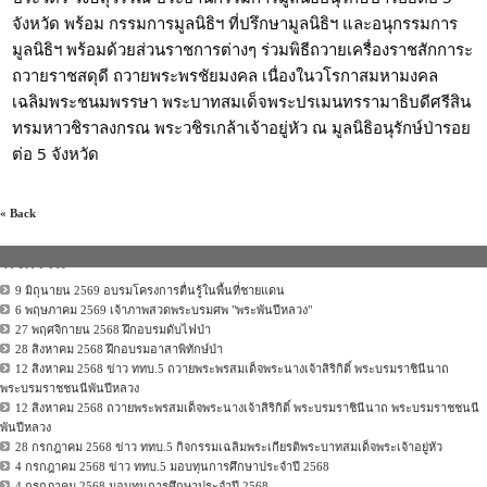
จังหวัด พร้อม กรรมการมูลนิธิฯ ที่ปรึกษามูลนิธิฯ และอนุกรรมการ
มูลนิธิฯ พร้อมด้วยส่วนราชการต่างๆ ร่วมพิธีถวายเครื่องราชสักการะ
ถวายราชสดุดี ถวายพระพรชัยมงคล เนื่องในวโรกาสมหามงคล
เฉลิมพระชนมพรรษา พระบาทสมเด็จพระปรเมนทรรามาธิบดีศรีสิน
ทรมหาวชิราลงกรณ พระวชิรเกล้าเจ้าอยู่หัว ณ มูลนิธิอนุรักษ์ป่ารอย
ต่อ 5 จังหวัด
« Back
กิจกรรม
9 มิถุนายน 2569 อบรมโครงการตื่นรู้ในพื้นที่ชายแดน
6 พฤษภาคม 2569 เจ้าภาพสวดพระบรมศพ "พระพันปีหลวง"
27 พฤศจิกายน 2568 ฝึกอบรมดับไฟป่า
28 สิงหาคม 2568 ฝึกอบรมอาสาพิทักษ์ป่า
12 สิงหาคม 2568 ข่าว ททบ.5 ถวายพระพรสมเด็จพระนางเจ้าสิริกิติ์ พระบรมราชินีนาถ
พระบรมราชชนนีพันปีหลวง
12 สิงหาคม 2568 ถวายพระพรสมเด็จพระนางเจ้าสิริกิติ์ พระบรมราชินีนาถ พระบรมราชชนนี
พันปีหลวง
28 กรกฎาคม 2568 ข่าว ททบ.5 กิจกรรมเฉลิมพระเกียรติพระบาทสมเด็จพระเจ้าอยู่หัว
4 กรกฎาคม 2568 ข่าว ททบ.5 มอบทุนการศึกษาประจำปี 2568
4 กรกฎาคม 2568 มอบทุนการศึกษาประจำปี 2568