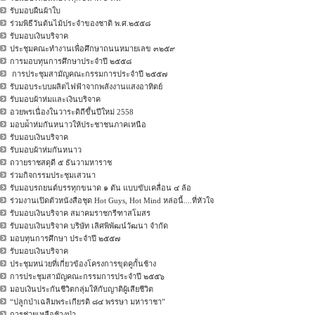
รับมอบผืนผ้าใบ
ร่วมพิธีวันต้นไม้ประจำของชาติ พ.ศ.๒๕๕๘
รับมอบเงินบริจาค
ประชุมคณะทำงานเพื่อศึกษาถนนหมายเลข ๓๒๕๙
การมอบทุนการศึกษาประจำปี ๒๕๕๘
การประชุมสามัญคณะกรรมการประจำปี ๒๕๕๗
รับมอบระบบผลิตไฟฟ้าจากพลังงานแสงอาทิตย์
รับมอบผ้าห่มและเงินบริจาค
อวยพรเนื่องในวาระดิถีขึ้นปีใหม่ 2558
มอบผ่้าห่มกันหนาวให้ประชาชนภาคเหนือ
รับมอบเงินบริจาค
รับมอบผ้าห่มกันหนาว
ถวายราชสดุดี ๕ ธันวามหาราช
ร่วมกิจกรรมประชุมเสวนา
รับมอบรถยนต์บรรทุกขนาด ๑ ตัน แบบขับเคลื่อน ๔ ล้อ
ร่วมงานเปิดตัวหนังสือชุด Hot Guys, Hot Mind หล่อนี้....ที่หัวใจ
รับมอบเงินบริจาค สมาคมราชกรีฑาสโมสร
รับมอบเงินบริจาค บริษัท เลิศพิพัฒน์วัฒนา จำกัด
มอบทุนการศึกษา ประจำปี ๒๕๕๗
รับมอบเงินบริจาค
ประชุมหน่วยที่เกี่ยวข้องโครงการขุดคูกั้นช้าง
การประชุมสามัญคณะกรรมการประจำปี ๒๕๕๖
มอบเงินประกันชีวิตกลุ่มให้กับญาติผู้เสียชีวิต
“ปลูกป่าเฉลิมพระเกียรติ ๘๔ พรรษา มหาราชา”
การช่วยเหลือช้างป่า