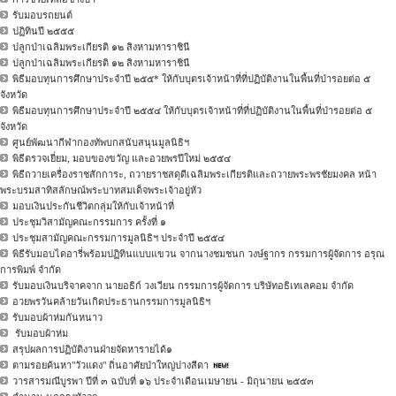
รับมอบรถยนต์
ปฏิทินปี ๒๕๕๕
ปลูกป่าเฉลิมพระเกียรติ ๑๒ สิงหามหาราชินี
ปลูกป่าเฉลิมพระเกียรติ ๑๒ สิงหามหาราชินี
พิธีมอบทุนการศึกษาประจำปี ๒๕๕* ให้กับบุตรเจ้าหน้าที่ที่ปฏิบัติงานในพื้นที่ป่ารอยต่อ ๕
จังหวัด
พิธีมอบทุนการศึกษาประจำปี ๒๕๕๔ ให้กับบุตรเจ้าหน้าที่ที่ปฏิบัติงานในพื้นที่ป่ารอยต่อ ๕
จังหวัด
ศูนย์พัฒนากีฬากองทัพบกสนับสนุนมูลนิธิฯ
พิธีตรวจเยี่ยม, มอบของขวัญ และอวยพรปีใหม่ ๒๕๕๔
พิธีถวายเครื่องราชสักการะ, ถวายราชสดุดีเฉลิมพระเกียรติและถวายพระพรชัยมงคล หน้า
พระบรมสาทิสลักษณ์พระบาทสมเด็จพระเจ้าอยู่หัว
มอบเงินประกันชีวิตกลุ่มให้กับเจ้าหน้าที่
ประชุมวิสามัญคณะกรรมการ ครั้งที่ ๑
ประชุมสามัญคณะกรรมการมูลนิธิฯ ประจำปี ๒๕๕๔
พิธีรับมอบไดอารี่พร้อมปฏิทินแบบแขวน จากนางชมชนก วงษ์ฐากร กรรมการผู้จัดการ อรุณ
การพิมพ์ จำกัด
รับมอบเงินบริจาคจาก นายอธิก์ วงเวียน กรรมการผู้จัดการ บริษัทอธิเทเลคอม จำกัด
อวยพรวันคล้ายวันเกิดประธานกรรมการมูลนิธิฯ
รับมอบผ้าห่มกันหนาว
รับมอบผ้าห่ม
สรุปผลการปฏิบัติงานฝ่ายจัดหารายได้๑
ตามรอยค้นหา"วัวแดง" ถิ่นอาศัยป่าใหญ่ปางสีดา
วารสารมณีบูรพา ปีที่ ๓ ฉบับที่ ๑๖ ประจำเดือนเมษายน - มิถุนายน ๒๕๕๓