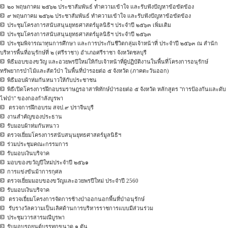
๒๐ พฤษภาคม ๒๕๖๒ ประชาสัมพันธ์ ทำความเข้าใจ และรับฟังปัญหาข้อขัดข้อง
๙ พฤษภาคม ๒๕๖๒ ประชาสัมพันธ์ ทำความเข้าใจ และรับฟังปัญหาข้อขัดข้อง
ประชุมโครงการสนับสนุนยุทธศาสตร์มูลนิธิฯ ประจำปี ๒๕๖๓ เพิ่มเติม
ประชุมโครงการสนับสนุนยุทธศาสตร์มูลนิธิฯ ประจำปี ๒๕๖๓
ประชุมพิจารณาทุนการศึกษา และการประกันชีวิตกลุ่มเจ้าหน้าที่ ประจำปี ๒๕๖๓ ณ สำนัก
บริหารพื้นที่อนุรักษ์ที่ ๒ (ศรีราชา) อำเภอศรีราชา จังหวัดชลบุรี
พิธีมอบของขวัญ และอวยพรปีใหม่ให้กับเจ้าหน้าที่ผู้ปฏิบัติงานในพื้นที่โครงการอนุรักษ์
ทรัพยากรป่าไม้และสัตว์ป่า ในพื้นที่ป่ารอยต่อ ๕ จังหวัด (ภาคตะวันออก)
พิธีมอบผ้าห่มกันหนาวให้กับประชาชน
พิธีเปิดโครงการฝึกอบรมราษฎรอาสาพิทักษ์ป่ารอยต่อ ๕ จังหวัด หลักสูตร "การป้องกันและดับ
ไฟป่า" ของกองกำลังบูรพา
ตรวจการฝึกอบรม สจป.๙ ปราจีนบุรี
งานสำคัญของประธาน
รับมอบผ้าห่มกันหนาว
ตรวจเยี่ยมโครงการสนับสนุนยุทธศาสตร์มูลนิธิฯ
ร่วมประชุมคณะกรรมการ
รับมอบเงินบริจาค
มอบของขวัญปีใหม่ประจำปี ๒๕๖๑
การแข่งขันม้าการกุศล
ตรวจเยี่ยมมอบของขวัญและอวยพรปีใหม่ ประจำปี 2560
รับมอบเงินบริจาค
ตรวจเยี่ยมโครงการจัดการช้างป่าออกนอกพื้นที่ป่าอนุรักษ์
รับรางวัลความเป็นเลิศด้านการบริหารราชการแบบมีส่วนร่วม
ประชุมวารสารมณีบูรพา
รับมอบรถยนต์บรรทุกขนาด ๑ ตัน