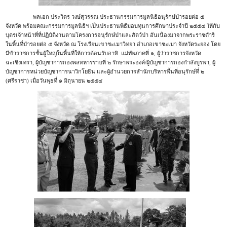
พลเอก ประวิตร วงษ์สุวรรณ ประธานกรรมการมูลนิธิอนุรักษ์ป่ารอยต่อ ๕
จังหวัด พร้อมคณะกรรมการมูลนิธิฯ เป็นประธานพิธีมอบทุนการศึกษาประจำปี ๒๕๕๔ ให้กับ
บุตรเจ้าหน้าที่ที่ปฏิบัติงานตามโครงการอนุรักษ์ป่าและสัตว์ป่า อันเนื่องมาจากพระราชดำริ
ในพื้นที่ป่ารอยต่อ ๕ จังหวัด ณ โรงเรียนเขาชะเมาวิทยา อำเภอเขาชะเมา จังหวัดระยอง โดย
มีข้าราชการชั้นผู้ใหญ่ในพื้นที่ให้การต้อนรับอาทิ แม่ทัพภาคที่ ๑, ผู้ว่าราชการจังหวัด
ฉะเชิงเทรา, ผู้บัญชาการกองพลทหารราบที่ ๒ รักษาพระองค์/ผู้บัญชาการกองกำลังบูรพา, ผู้
บัญชาการหน่วยบัญชาการนาวิกโยธิน และผู้อำนวยการสำนักบริหารพื้นที่อนุรักษ์ที่ ๒
(ศรีราชา) เมื่อวันพุธที่ ๑ มิถุนายน ๒๕๕๔