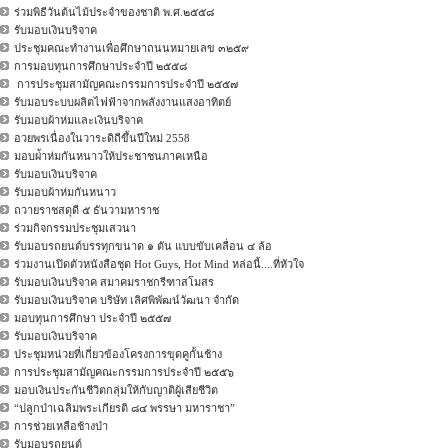
ร่วมพิธีวันต้นไม้ประจำของชาติ พ.ศ.๒๕๕๘
รับมอบเงินบริจาค
ประชุมคณะทำงานเพื่อศึกษาถนนหมายเลข ๓๒๕๙
การมอบทุนการศึกษาประจำปี ๒๕๕๘
การประชุมสามัญคณะกรรมการประจำปี ๒๕๕๗
รับมอบระบบผลิตไฟฟ้าจากพลังงานแสงอาทิตย์
รับมอบผ้าห่มและเงินบริจาค
อวยพรเนื่องในวาระดิถีขึ้นปีใหม่ 2558
มอบผ่้าห่มกันหนาวให้ประชาชนภาคเหนือ
รับมอบเงินบริจาค
รับมอบผ้าห่มกันหนาว
ถวายราชสดุดี ๕ ธันวามหาราช
ร่วมกิจกรรมประชุมเสวนา
รับมอบรถยนต์บรรทุกขนาด ๑ ตัน แบบขับเคลื่อน ๔ ล้อ
ร่วมงานเปิดตัวหนังสือชุด Hot Guys, Hot Mind หล่อนี้....ที่หัวใจ
รับมอบเงินบริจาค สมาคมราชกรีฑาสโมสร
รับมอบเงินบริจาค บริษัท เลิศพิพัฒน์วัฒนา จำกัด
มอบทุนการศึกษา ประจำปี ๒๕๕๗
รับมอบเงินบริจาค
ประชุมหน่วยที่เกี่ยวข้องโครงการขุดคูกั้นช้าง
การประชุมสามัญคณะกรรมการประจำปี ๒๕๕๖
มอบเงินประกันชีวิตกลุ่มให้กับญาติผู้เสียชีวิต
“ปลูกป่าเฉลิมพระเกียรติ ๘๔ พรรษา มหาราชา”
การช่วยเหลือช้างป่า
รับมอบรถยนต์