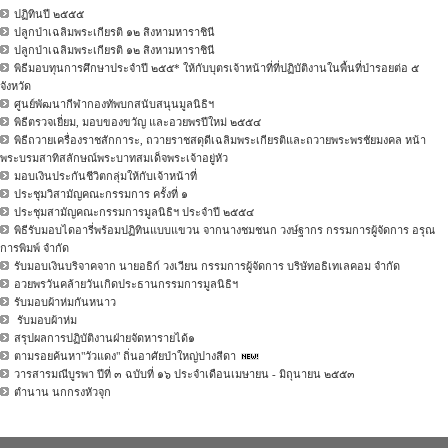
ปฏิทินปี ๒๕๕๕
ปลูกป่าเฉลิมพระเกียรติ ๑๒ สิงหามหาราชินี
ปลูกป่าเฉลิมพระเกียรติ ๑๒ สิงหามหาราชินี
พิธีมอบทุนการศึกษาประจำปี ๒๕๕* ให้กับบุตรเจ้าหน้าที่ที่ปฏิบัติงานในพื้นที่ป่ารอยต่อ ๕
จังหวัด
ศูนย์พัฒนากีฬากองทัพบกสนับสนุนมูลนิธิฯ
พิธีตรวจเยี่ยม, มอบของขวัญ และอวยพรปีใหม่ ๒๕๕๔
พิธีถวายเครื่องราชสักการะ, ถวายราชสดุดีเฉลิมพระเกียรติและถวายพระพรชัยมงคล หน้า
พระบรมสาทิสลักษณ์พระบาทสมเด็จพระเจ้าอยู่หัว
มอบเงินประกันชีวิตกลุ่มให้กับเจ้าหน้าที่
ประชุมวิสามัญคณะกรรมการ ครั้งที่ ๑
ประชุมสามัญคณะกรรมการมูลนิธิฯ ประจำปี ๒๕๕๔
พิธีรับมอบไดอารี่พร้อมปฏิทินแบบแขวน จากนางชมชนก วงษ์ฐากร กรรมการผู้จัดการ อรุณ
การพิมพ์ จำกัด
รับมอบเงินบริจาคจาก นายอธิก์ วงเวียน กรรมการผู้จัดการ บริษัทอธิเทเลคอม จำกัด
อวยพรวันคล้ายวันเกิดประธานกรรมการมูลนิธิฯ
รับมอบผ้าห่มกันหนาว
รับมอบผ้าห่ม
สรุปผลการปฏิบัติงานฝ่ายจัดหารายได้๑
ตามรอยค้นหา"วัวแดง" ถิ่นอาศัยป่าใหญ่ปางสีดา
วารสารมณีบูรพา ปีที่ ๓ ฉบับที่ ๑๖ ประจำเดือนเมษายน - มิถุนายน ๒๕๕๓
ตำนาน นกกรงหัวจุก