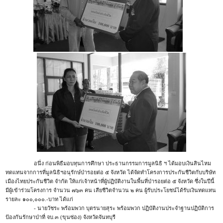
อนึ่ง ก่อนพิธีมอบทุนการศึกษา ประธานกรรมการมูลนิธิ ฯ ได้มอบเงินสินไหม
ทดแทนจากการที่มูลนิธิฯอนุรักษ์ป่ารอยต่อ ๕ จังหวัด ได้จัดทำโครงการประกันชีวิตกับบริษัท
เมืองไทยประกันชีวิต จำกัด ให้แก่เจ้าหน้าที่ผู้ปฏิบัติงานในพื้นที่ป่ารอยต่อ ๕ จังหวัด ซึ่งในปีนี้
มีผู้เข้าร่วมโครงการ จำนวน ๗๖๓ คน เสียชีวิตจำนวน ๒ คน ผู้รับประโยชน์ได้รับเงินทดแทน
รายละ ๑๐๐,๐๐๐.-บาท ได้แก่
- นายวัชระ พร้อมพวก บุตรนายสุระ พร้อมพวก ปฏิบัติงานประจำฐานปฏิบัติการ
ป้องกันรักษาป่าที่ จบ.๓ (ขุนซ่อง) จังหวัดจันทบุรี