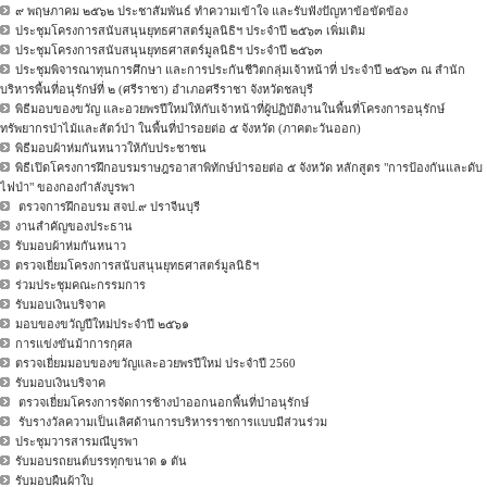
๙ พฤษภาคม ๒๕๖๒ ประชาสัมพันธ์ ทำความเข้าใจ และรับฟังปัญหาข้อขัดข้อง
ประชุมโครงการสนับสนุนยุทธศาสตร์มูลนิธิฯ ประจำปี ๒๕๖๓ เพิ่มเติม
ประชุมโครงการสนับสนุนยุทธศาสตร์มูลนิธิฯ ประจำปี ๒๕๖๓
ประชุมพิจารณาทุนการศึกษา และการประกันชีวิตกลุ่มเจ้าหน้าที่ ประจำปี ๒๕๖๓ ณ สำนัก
บริหารพื้นที่อนุรักษ์ที่ ๒ (ศรีราชา) อำเภอศรีราชา จังหวัดชลบุรี
พิธีมอบของขวัญ และอวยพรปีใหม่ให้กับเจ้าหน้าที่ผู้ปฏิบัติงานในพื้นที่โครงการอนุรักษ์
ทรัพยากรป่าไม้และสัตว์ป่า ในพื้นที่ป่ารอยต่อ ๕ จังหวัด (ภาคตะวันออก)
พิธีมอบผ้าห่มกันหนาวให้กับประชาชน
พิธีเปิดโครงการฝึกอบรมราษฎรอาสาพิทักษ์ป่ารอยต่อ ๕ จังหวัด หลักสูตร "การป้องกันและดับ
ไฟป่า" ของกองกำลังบูรพา
ตรวจการฝึกอบรม สจป.๙ ปราจีนบุรี
งานสำคัญของประธาน
รับมอบผ้าห่มกันหนาว
ตรวจเยี่ยมโครงการสนับสนุนยุทธศาสตร์มูลนิธิฯ
ร่วมประชุมคณะกรรมการ
รับมอบเงินบริจาค
มอบของขวัญปีใหม่ประจำปี ๒๕๖๑
การแข่งขันม้าการกุศล
ตรวจเยี่ยมมอบของขวัญและอวยพรปีใหม่ ประจำปี 2560
รับมอบเงินบริจาค
ตรวจเยี่ยมโครงการจัดการช้างป่าออกนอกพื้นที่ป่าอนุรักษ์
รับรางวัลความเป็นเลิศด้านการบริหารราชการแบบมีส่วนร่วม
ประชุมวารสารมณีบูรพา
รับมอบรถยนต์บรรทุกขนาด ๑ ตัน
รับมอบผืนผ้าใบ