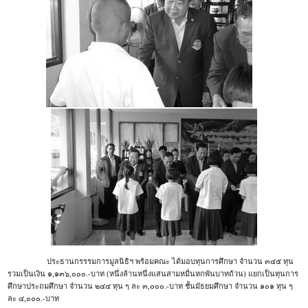
ประธานกรรรมการมูลนิธิฯ พร้อมคณะ ได้มอบทุนการศึกษา จำนวน ๓๔๕ ทุน
รวมเป็นเงิน ๑,๑๓๖,๐๐๐.-บาท (หนึ่งล้านหนึ่งแสนสามหมื่นหกพันบาทถ้วน) แยกเป็นทุนการ
ศึกษาประถมศึกษา จำนวน ๒๔๔ ทุน ๆ ละ ๓,๐๐๐.-บาท ชั้นมัธยมศึกษา จำนวน ๑๐๑ ทุน ๆ
ละ ๔,๐๐๐.-บาท