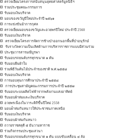
ตรวจเยี่ยมโครงการสนับสนุนยุทธศาสตร์มูลนิธิฯ
ร่วมประชุมคณะกรรมการ
รับมอบเงินบริจาค
มอบของขวัญปีใหม่ประจำปี ๒๕๖๑
การแข่งขันม้าการกุศล
ตรวจเยี่ยมมอบของขวัญและอวยพรปีใหม่ ประจำปี 2560
รับมอบเงินบริจาค
ตรวจเยี่ยมโครงการจัดการช้างป่าออกนอกพื้นที่ป่าอนุรักษ์
รับรางวัลความเป็นเลิศด้านการบริหารราชการแบบมีส่วนร่วม
ประชุมวารสารมณีบูรพา
รับมอบรถยนต์บรรทุกขนาด ๑ ตัน
รับมอบผืนผ้าใบ
ร่วมพิธีวันต้นไม้ประจำของชาติ พ.ศ.๒๕๕๘
รับมอบเงินบริจาค
การมอบทุนการศึกษาประจำปี ๒๕๕๘
การประชุมสามัญคณะกรรมการประจำปี ๒๕๕๗
รับมอบระบบผลิตไฟฟ้าจากพลังงานแสงอาทิตย์
รับมอบผ้าห่มและเงินบริจาค
อวยพรเนื่องในวาระดิถีขึ้นปีใหม่ 2558
มอบผ่้าห่มกันหนาวให้ประชาชนภาคเหนือ
รับมอบเงินบริจาค
รับมอบผ้าห่มกันหนาว
ถวายราชสดุดี ๕ ธันวามหาราช
ร่วมกิจกรรมประชุมเสวนา
รับมอบรถยนต์บรรทุกขนาด ๑ ตัน แบบขับเคลื่อน ๔ ล้อ