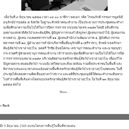
เมื่อวันที่ ๙ มิถุนายน ๒๕๕๘ เวลา ๐๙.๐๐ นาฬิกา พลเอก วลิต โรจนภักดี กรรมการมูลนิธิ
อนุรักษ์ป่าร
อยต่อ ๕ จังหวัด ในฐานะหัวหน้าคณะทำงาน เป็นประธานการประชุมคณะทำงา
นเพื่อศึกษาความเป็นไปได้ใน
การปิดการจราจร ถนนหมายเลข ๓๒๕๙โดยมี อธิบดีกรม
อุทยานแห่งชาติสัต
ว์ป่าและพันธุ์พืช, ผู้บัญชาการกองกำลังบูรพา,ผ
ู้แทนกรมป่าไม้, ผู้แทนกรม
ทางหลวง, ,ผู้แทน กองพลทหารราบที่ ๑๑ ,ผู้แทนสำนักงานพัฒนาภาค ๑, ผู้บังคับการกรม
ทหารพรานที่
๑๓, ผู้อำนวยการสำนักบริหารพื้น
ที่อนุรักษ์ที่ ๒ (ศรีราชา), หัวหน้าเขตรักษา
พันธุ์สัตว์
ป่าเขาอ่างฤๅไน ,พลตรี วีรชัย อินทุโศภน เลขานุการคณะทำงาน และนายอนุชา
กระจายศรี ผู้ช่วยเลขานุการคณะทำงาน เข้าร่วมประชุมเพื่อศึกษาคว
ามเป็นไปได้ในการปิด
การจราจ
รถนนหมาย ๓๒๕๙ บริเวณตัดผ่านเขตรักษาพันธุ
์สัตว์ป่าเขาอ่างฤๅไน เพื่อแก้ไข
ปัญหาผลกระทบต่อส
ัตว์ป่า ระบบนิเวศวิทยาและสิ่งแวดล้
อม รวมทั้งประชาชนในพื้นที่ และ
พิจารณาเสนอแนวทางถนนอ้อ
มผ่านพื้นที่เขตรักษาพันธุ์
สัตว์ป่าเขาอ่างฤๅไนทดแทน ในที่
ประชุมได้แสดงความคิดเ
ห็นอย่างกว้างขวาง และมติที่ประชุมอนุมัติให้ค
ณะทำงานเดินทาง
ไปสำรวจพื้นท
ี่เส้นทางโดยรอบเขตรักษาพัน
ธุ์สัตว์ป่าเขาอ่างฤๅไน ในวันที่ ๒๓ มิถุนายน
๒๕๕๘ ต่อไป
More...
« Back
กิจกรรม
9 มิถุนายน 2569 อบรมโครงการตื่นรู้ในพื้นที่ชายแดน