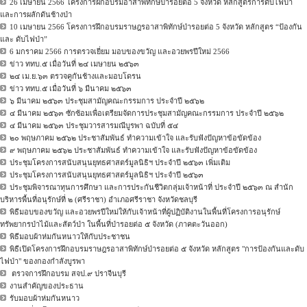
26 เมษายน 2566 โครงการฝึกอบรมอาสาพิทักษ์ป่ารอยต่อ 5 จังหวัด หลักสูตรการดับไฟป่า
และการผลักดันช้างป่า
10 เมษายน 2566 โครงการฝึกอบรมราษฎรอาสาพิทักษ์ป่ารอยต่อ 5 จังหวัด หลักสูตร “ป้องกัน
และ ดับไฟป่า”
6 มกราคม 2566 การตรวจเยี่ยม มอบของขวัญ และอวยพรปีใหม่ 2566
ข่าว ททบ.๕ เมื่อวันที่ ๒๔ เมษายน ๒๕๖๓
๒๔ เม.ย.๖๓ ตรวจคูกันช้างและมอบโดรน
ข่าว ททบ.๕ เมื่อวันที่ ๖ มีนาคม ๒๕๖๓
๖ มีนาคม ๒๕๖๓ ประชุมสามัญคณะกรรมการ ประจำปี ๒๕๖๒
๔ มีนาคม ๒๕๖๓ ซักซ้อมเพื่อเตรียมจัดการประชุมสามัญคณะกรรมการ ประจำปี ๒๕๖๒
๔ มีนาคม ๒๕๖๓ ประชุมวารสารมณีบูรพา ฉบับที่ ๕๔
๒๐ พฤษภาคม ๒๕๖๒ ประชาสัมพันธ์ ทำความเข้าใจ และรับฟังปัญหาข้อขัดข้อง
๙ พฤษภาคม ๒๕๖๒ ประชาสัมพันธ์ ทำความเข้าใจ และรับฟังปัญหาข้อขัดข้อง
ประชุมโครงการสนับสนุนยุทธศาสตร์มูลนิธิฯ ประจำปี ๒๕๖๓ เพิ่มเติม
ประชุมโครงการสนับสนุนยุทธศาสตร์มูลนิธิฯ ประจำปี ๒๕๖๓
ประชุมพิจารณาทุนการศึกษา และการประกันชีวิตกลุ่มเจ้าหน้าที่ ประจำปี ๒๕๖๓ ณ สำนัก
บริหารพื้นที่อนุรักษ์ที่ ๒ (ศรีราชา) อำเภอศรีราชา จังหวัดชลบุรี
พิธีมอบของขวัญ และอวยพรปีใหม่ให้กับเจ้าหน้าที่ผู้ปฏิบัติงานในพื้นที่โครงการอนุรักษ์
ทรัพยากรป่าไม้และสัตว์ป่า ในพื้นที่ป่ารอยต่อ ๕ จังหวัด (ภาคตะวันออก)
พิธีมอบผ้าห่มกันหนาวให้กับประชาชน
พิธีเปิดโครงการฝึกอบรมราษฎรอาสาพิทักษ์ป่ารอยต่อ ๕ จังหวัด หลักสูตร "การป้องกันและดับ
ไฟป่า" ของกองกำลังบูรพา
ตรวจการฝึกอบรม สจป.๙ ปราจีนบุรี
งานสำคัญของประธาน
รับมอบผ้าห่มกันหนาว