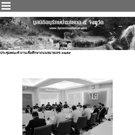
ป่ารอยต่อ 5 จังหวัด
ประชุมคณะทำงานเพื่อศึกษาถนนหมายเลข ๓๒๕๙