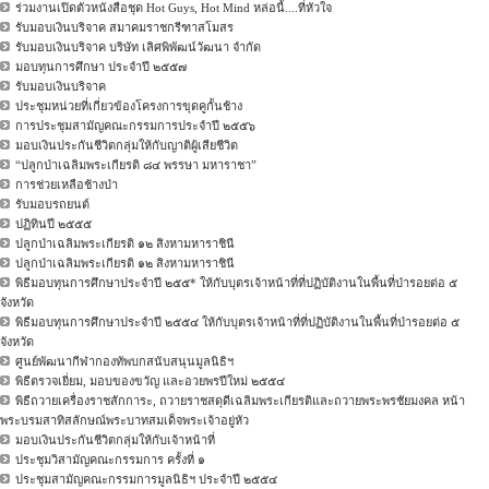
ร่วมงานเปิดตัวหนังสือชุด Hot Guys, Hot Mind หล่อนี้....ที่หัวใจ
รับมอบเงินบริจาค สมาคมราชกรีฑาสโมสร
รับมอบเงินบริจาค บริษัท เลิศพิพัฒน์วัฒนา จำกัด
มอบทุนการศึกษา ประจำปี ๒๕๕๗
รับมอบเงินบริจาค
ประชุมหน่วยที่เกี่ยวข้องโครงการขุดคูกั้นช้าง
การประชุมสามัญคณะกรรมการประจำปี ๒๕๕๖
มอบเงินประกันชีวิตกลุ่มให้กับญาติผู้เสียชีวิต
“ปลูกป่าเฉลิมพระเกียรติ ๘๔ พรรษา มหาราชา”
การช่วยเหลือช้างป่า
รับมอบรถยนต์
ปฏิทินปี ๒๕๕๕
ปลูกป่าเฉลิมพระเกียรติ ๑๒ สิงหามหาราชินี
ปลูกป่าเฉลิมพระเกียรติ ๑๒ สิงหามหาราชินี
พิธีมอบทุนการศึกษาประจำปี ๒๕๕* ให้กับบุตรเจ้าหน้าที่ที่ปฏิบัติงานในพื้นที่ป่ารอยต่อ ๕
จังหวัด
พิธีมอบทุนการศึกษาประจำปี ๒๕๕๔ ให้กับบุตรเจ้าหน้าที่ที่ปฏิบัติงานในพื้นที่ป่ารอยต่อ ๕
จังหวัด
ศูนย์พัฒนากีฬากองทัพบกสนับสนุนมูลนิธิฯ
พิธีตรวจเยี่ยม, มอบของขวัญ และอวยพรปีใหม่ ๒๕๕๔
พิธีถวายเครื่องราชสักการะ, ถวายราชสดุดีเฉลิมพระเกียรติและถวายพระพรชัยมงคล หน้า
พระบรมสาทิสลักษณ์พระบาทสมเด็จพระเจ้าอยู่หัว
มอบเงินประกันชีวิตกลุ่มให้กับเจ้าหน้าที่
ประชุมวิสามัญคณะกรรมการ ครั้งที่ ๑
ประชุมสามัญคณะกรรมการมูลนิธิฯ ประจำปี ๒๕๕๔