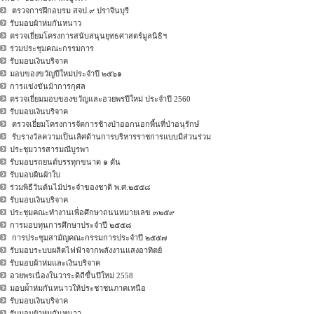
ตรวจการฝึกอบรม สจป.๙ ปราจีนบุรี
รับมอบผ้าห่มกันหนาว
ตรวจเยี่ยมโครงการสนับสนุนยุทธศาสตร์มูลนิธิฯ
ร่วมประชุมคณะกรรมการ
รับมอบเงินบริจาค
มอบของขวัญปีใหม่ประจำปี ๒๕๖๑
การแข่งขันม้าการกุศล
ตรวจเยี่ยมมอบของขวัญและอวยพรปีใหม่ ประจำปี 2560
รับมอบเงินบริจาค
ตรวจเยี่ยมโครงการจัดการช้างป่าออกนอกพื้นที่ป่าอนุรักษ์
รับรางวัลความเป็นเลิศด้านการบริหารราชการแบบมีส่วนร่วม
ประชุมวารสารมณีบูรพา
รับมอบรถยนต์บรรทุกขนาด ๑ ตัน
รับมอบผืนผ้าใบ
ร่วมพิธีวันต้นไม้ประจำของชาติ พ.ศ.๒๕๕๘
รับมอบเงินบริจาค
ประชุมคณะทำงานเพื่อศึกษาถนนหมายเลข ๓๒๕๙
การมอบทุนการศึกษาประจำปี ๒๕๕๘
การประชุมสามัญคณะกรรมการประจำปี ๒๕๕๗
รับมอบระบบผลิตไฟฟ้าจากพลังงานแสงอาทิตย์
รับมอบผ้าห่มและเงินบริจาค
อวยพรเนื่องในวาระดิถีขึ้นปีใหม่ 2558
มอบผ่้าห่มกันหนาวให้ประชาชนภาคเหนือ
รับมอบเงินบริจาค
รับมอบผ้าห่มกันหนาว