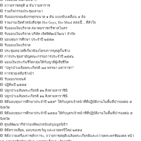
ถวายราชสดุดี ๕ ธันวามหาราช
ร่วมกิจกรรมประชุมเสวนา
รับมอบรถยนต์บรรทุกขนาด ๑ ตัน แบบขับเคลื่อน ๔ ล้อ
ร่วมงานเปิดตัวหนังสือชุด Hot Guys, Hot Mind หล่อนี้....ที่หัวใจ
รับมอบเงินบริจาค สมาคมราชกรีฑาสโมสร
รับมอบเงินบริจาค บริษัท เลิศพิพัฒน์วัฒนา จำกัด
มอบทุนการศึกษา ประจำปี ๒๕๕๗
รับมอบเงินบริจาค
ประชุมหน่วยที่เกี่ยวข้องโครงการขุดคูกั้นช้าง
การประชุมสามัญคณะกรรมการประจำปี ๒๕๕๖
มอบเงินประกันชีวิตกลุ่มให้กับญาติผู้เสียชีวิต
“ปลูกป่าเฉลิมพระเกียรติ ๘๔ พรรษา มหาราชา”
การช่วยเหลือช้างป่า
รับมอบรถยนต์
ปฏิทินปี ๒๕๕๕
ปลูกป่าเฉลิมพระเกียรติ ๑๒ สิงหามหาราชินี
ปลูกป่าเฉลิมพระเกียรติ ๑๒ สิงหามหาราชินี
พิธีมอบทุนการศึกษาประจำปี ๒๕๕* ให้กับบุตรเจ้าหน้าที่ที่ปฏิบัติงานในพื้นที่ป่ารอยต่อ ๕
จังหวัด
พิธีมอบทุนการศึกษาประจำปี ๒๕๕๔ ให้กับบุตรเจ้าหน้าที่ที่ปฏิบัติงานในพื้นที่ป่ารอยต่อ ๕
จังหวัด
ศูนย์พัฒนากีฬากองทัพบกสนับสนุนมูลนิธิฯ
พิธีตรวจเยี่ยม, มอบของขวัญ และอวยพรปีใหม่ ๒๕๕๔
พิธีถวายเครื่องราชสักการะ, ถวายราชสดุดีเฉลิมพระเกียรติและถวายพระพรชัยมงคล หน้า