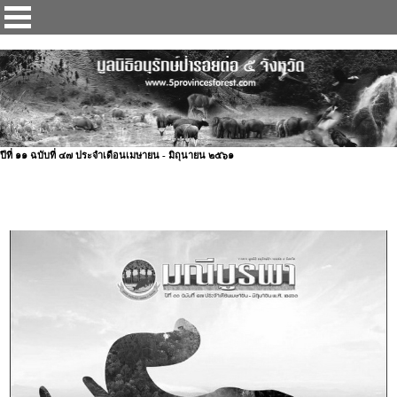
ป่ารอยต่อ 5 จังหวัด
ปีที่ ๑๑ ฉบับที่ ๔๗ ประจำเดือนเมษายน - มิถุนายน ๒๕๖๑