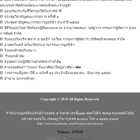
พระบรมสาทิสลักษณ์พระบาทสมเด็จพระเจ้าอยู่หัว
มอบเงินประกันชีวิตกลุ่มให้กับเจ้าหน้าที่
ประชุมวิสามัญคณะกรรมการ ครั้งที่ ๑
ประชุมสามัญคณะกรรมการมูลนิธิฯ ประจำปี ๒๕๕๔
พิธีรับมอบไดอารี่พร้อมปฏิทินแบบแขวน จากนางชมชนก วงษ์ฐากร กรรมการผู้จัดการ อรุณ
การพิมพ์ จำกัด
รับมอบเงินบริจาคจาก นายอธิก์ วงเวียน กรรมการผู้จัดการ บริษัทอธิเทเลคอม จำกัด
อวยพรวันคล้ายวันเกิดประธานกรรมการมูลนิธิฯ
รับมอบผ้าห่มกันหนาว
รับมอบผ้าห่ม
สรุปผลการปฏิบัติงานฝ่ายจัดหารายได้๑
ตามรอยค้นหา"วัวแดง" ถิ่นอาศัยป่าใหญ่ปางสีดา
วารสารมณีบูรพา ปีที่ ๓ ฉบับที่ ๑๖ ประจำเดือนเมษายน - มิถุนายน ๒๕๕๓
ตำนาน นกกรงหัวจุก
Copyright © 2010 All Rights Reserved.
สำนักงานมูลนิธิอนุรักษ์ป่ารอยต่อ ๕ จังหวัด เลขที่๘๗๒ พหลโยธิน ซอย๘ ถนนพหลโยธิน
แขวงสามเสนใน เขตพญาไท กรุงเทพ ๑๐๔๐๐ โทร.๐-๒๖๑๖-๙๒๐๙
http://www.facebook.com/fiveprovincesforest
Visitors : 257619