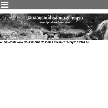
ป่ารอยต่อ 5 จังหวัด
๒๐ พฤษภาคม ๒๕๖๒ ประชาสัมพันธ์ ทำความเข้าใจ และรับฟังปัญหาข้อขัดข้อง