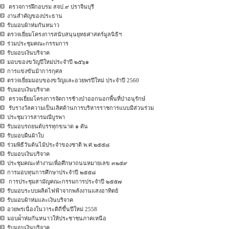
ตรวจการฝึกอบรม สจป.๙ ปราจีนบุรี
งานสำคัญของประธาน
รับมอบผ้าห่มกันหนาว
ตรวจเยี่ยมโครงการสนับสนุนยุทธศาสตร์มูลนิธิฯ
ร่วมประชุมคณะกรรมการ
รับมอบเงินบริจาค
มอบของขวัญปีใหม่ประจำปี ๒๕๖๑
การแข่งขันม้าการกุศล
ตรวจเยี่ยมมอบของขวัญและอวยพรปีใหม่ ประจำปี 2560
รับมอบเงินบริจาค
ตรวจเยี่ยมโครงการจัดการช้างป่าออกนอกพื้นที่ป่าอนุรักษ์
รับรางวัลความเป็นเลิศด้านการบริหารราชการแบบมีส่วนร่วม
ประชุมวารสารมณีบูรพา
รับมอบรถยนต์บรรทุกขนาด ๑ ตัน
รับมอบผืนผ้าใบ
ร่วมพิธีวันต้นไม้ประจำของชาติ พ.ศ.๒๕๕๘
รับมอบเงินบริจาค
ประชุมคณะทำงานเพื่อศึกษาถนนหมายเลข ๓๒๕๙
การมอบทุนการศึกษาประจำปี ๒๕๕๘
การประชุมสามัญคณะกรรมการประจำปี ๒๕๕๗
รับมอบระบบผลิตไฟฟ้าจากพลังงานแสงอาทิตย์
รับมอบผ้าห่มและเงินบริจาค
อวยพรเนื่องในวาระดิถีขึ้นปีใหม่ 2558
มอบผ่้าห่มกันหนาวให้ประชาชนภาคเหนือ
รับมอบเงินบริจาค