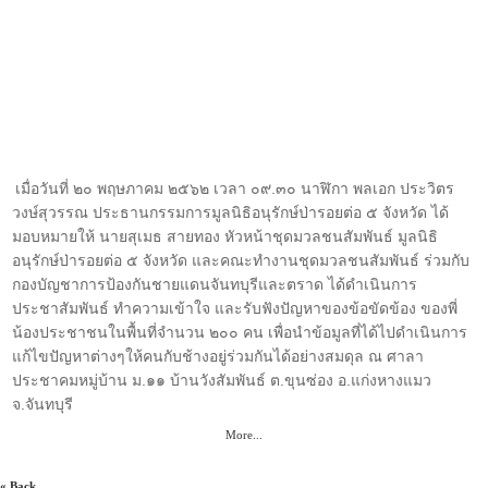
เมื่อวันที่ ๒๐ พฤษภาคม ๒๕๖๒ เวลา ๐๙.๓๐ นาฬิกา พลเอก ประวิตร
วงษ์สุวรรณ ประธานกรรมการมูลนิธิอนุรักษ์ป่ารอยต่อ ๕ จังหวัด ได้
มอบหมายให้ นายสุเมธ สายทอง หัวหน้าชุด
มวลชนสัมพันธ์ มูลนิธิ
อนุรักษ์ป่ารอยต่อ ๕ จังหวัด และคณะทำงานชุดมวลชนสัมพันธ์ ร่วมกับ
กองบัญชาการป้องกันชายแดนจันทบุรีและตราด ได้ดำเนินการ
ประชาสัมพันธ์ ทำความเข้าใจ และรับฟังปัญหาของข้อขัดข้อง ของพี่
น้องประชาชนในพื้นที่จำนวน ๒๐๐ คน เพื่อนำข้อมูลที่ได้ไปดำเนินการ
แก้ไขปัญหาต่างๆให้คนกับช้างอยู่ร่วมกันได้อย่างสมดุล ณ ศาลา
ประชาคมหมู่บ้าน ม.๑๑ บ้านวังสัมพันธ์ ต.ขุนซ่อง อ.แก่งหางแมว
จ.จันทบุรี
More...
« Back