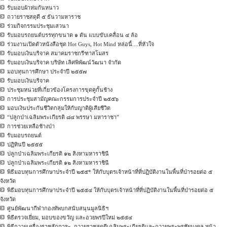
รับมอบผ้าห่มกันหนาว
ถวายราชสดุดี ๕ ธันวามหาราช
ร่วมกิจกรรมประชุมเสวนา
รับมอบรถยนต์บรรทุกขนาด ๑ ตัน แบบขับเคลื่อน ๔ ล้อ
ร่วมงานเปิดตัวหนังสือชุด Hot Guys, Hot Mind หล่อนี้....ที่หัวใจ
รับมอบเงินบริจาค สมาคมราชกรีฑาสโมสร
รับมอบเงินบริจาค บริษัท เลิศพิพัฒน์วัฒนา จำกัด
มอบทุนการศึกษา ประจำปี ๒๕๕๗
รับมอบเงินบริจาค
ประชุมหน่วยที่เกี่ยวข้องโครงการขุดคูกั้นช้าง
การประชุมสามัญคณะกรรมการประจำปี ๒๕๕๖
มอบเงินประกันชีวิตกลุ่มให้กับญาติผู้เสียชีวิต
“ปลูกป่าเฉลิมพระเกียรติ ๘๔ พรรษา มหาราชา”
การช่วยเหลือช้างป่า
รับมอบรถยนต์
ปฏิทินปี ๒๕๕๕
ปลูกป่าเฉลิมพระเกียรติ ๑๒ สิงหามหาราชินี
ปลูกป่าเฉลิมพระเกียรติ ๑๒ สิงหามหาราชินี
พิธีมอบทุนการศึกษาประจำปี ๒๕๕* ให้กับบุตรเจ้าหน้าที่ที่ปฏิบัติงานในพื้นที่ป่ารอยต่อ ๕
จังหวัด
พิธีมอบทุนการศึกษาประจำปี ๒๕๕๔ ให้กับบุตรเจ้าหน้าที่ที่ปฏิบัติงานในพื้นที่ป่ารอยต่อ ๕
จังหวัด
ศูนย์พัฒนากีฬากองทัพบกสนับสนุนมูลนิธิฯ
พิธีตรวจเยี่ยม, มอบของขวัญ และอวยพรปีใหม่ ๒๕๕๔
พิธีถวายเครื่องราชสักการะ, ถวายราชสดุดีเฉลิมพระเกียรติและถวายพระพรชัยมงคล หน้า