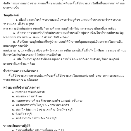
จัดกิจกรรมการผลูกป่าชายเลนและฟื้นฟูระบบนิเวศน์ของพื้นที่ป่าชายเลนในพื้นที่ของเทศบาลตำบล
บางทรายขึ้น
วัตถุประสงค์
๑. เพื่อเทิดพระเกียรติ พระบาทสมเด็จพระเจ้าอยู่หัวฯ และสมเด็จพระนางเจ้าฯพระบรม
ราชินีนาถ ที่ได้ทรงอุทิศ
พระ
วรกายบำเพ็ญพระราชกรณียกิจทางด้านการอนุรักษ์ทรัพยากรธรรมชาติและสิ่งแวดล้อม
๒. เพื่อถวายความจงรักภักดีแด่พระบาทสมเด็จพระเจ้าอยู่หัวฯ เนื่องในวโรกาสที่ทรงเจริญ
พระชนมพรรษาครบ ๗ รอบ ๘๔ พรรษา ในปี ๒๕๕๔
๓. เพื่อเป็นการอนุรักษ์และฟื้นฟูป่าชายเลนให้มีสภาพที่อุดมสมบูรณ์อันจะส่งผลในการเป็น
แหล่งอนุบาลสัตว์น้ำ,
แหล่งอาหาร, แหล่งที่อยู่อาศัยของสัตว์ทะเลนานาชนิด และเป็นพื้นที่กภัดน้ำเสียตามธรรมชาติ รวม
ถึงการป้องกันภัยธรรมชาติอีกประการหนึ่งด้วย
๔. เพื่อเป็นการปลุกจิตสำนึกของทุกภาคส่วนให้ตระหนักถึงความสำคัญในการอนุรักษ์
ธรรมชาติและสิ่งแวดล้อม
พื้นที่เป้าหมายของโครงการ :
พื้นที่ป่าชายเลนและระบบนิเวศน์ของพื้นที่ป่าชายเลนในเขตเทศบาลตำบลบางทรายตลอดแนว
ชายฝั่งประมาณ ๒ กิโลเมตร
หน่วยงานที่เข้าร่วมโครงการ
๑. เทศบาลตำบลบางทราย
๒. มณฑลทหารบกที่ ๑๔
๓. กรมทหารราบที่ ๒๑ รักษาพระองค์ฯ และหน่วยขึ้นตรง
๔. กองพันทหารปืนใหญ่ที่ ๒๑ รักษาพระองค์ฯ
๕. สถานีทรัพยากร ป่าชายเลนที่ ๕ จังหวัดชลบุรี
๖. จังหวัดชลบุรี
๗. องค์การบริหารส่วนจังหวัดชลบุรี
รายละเอียดการปฏิบัติ
๑. จำนวนพื้นที่การปลูกในขั้นต้น ๑๒๕ ไร่