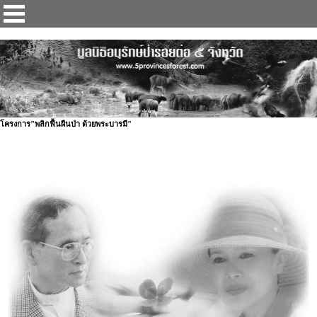
ป่ารอยต่อ 5 จังหวัด
โครงการ"พลิกฟื้นผืนป่า ด้วยพระบารมี"