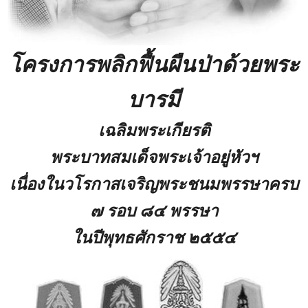
โครงการพลิกฟื้นผืนป่าด้วยพระ
บารมี
เฉลิมพระเกียรติ
พระบาทสมเด็จพระเจ้าอยู่หัวฯ
เนื่องในวโรกาสเจริญพระชนมพรรษาครบ
๗ รอบ ๘๔ พรรษา
ในปีพุทธศักราช ๒๕๕๔