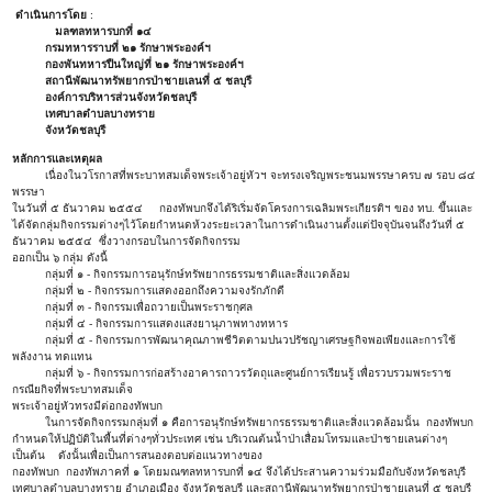
ดำเนินการโดย
:
มลฑลทหารบกที่ ๑๔
กรมทหารราบที่ ๒๑ รักษาพระองค์ฯ
กองพันทหารปืนใหญ่ที่ ๒๑ รักษาพระองค์ฯ
สถานีพัฒนาทรัพยากรป่าชายเลนที่ ๕ ชลบุรี
องค์การบริหารส่วนจังหวัดชลบุรี
เทศบาลตำบลบางทราย
จังหวัดชลบุรี
หลักการและเหตุผล
เนื่องในวโรกาสที่พระบาทสมเด็จพระเจ้าอยู่หัวฯ จะทรงเจริญพระชนมพรรษาครบ ๗ รอบ ๘๔
พรรษา
ในวันที่ ๕ ธันวาคม ๒๕๕๔ กองทัพบกจึงได้ริเริ่มจัดโครงการเฉลิมพระเกียรติฯ ของ ทบ. ขึ้นและ
ได้จัดกลุ่มกิจกรรมต่างๆไว้โดยกำหนดห้วงระยะเวลาในการดำเนินงานตั้งแต่ปัจจุบันจนถึงวันที่ ๕
ธันวาคม ๒๕๕๔ ซึ่งวางกรอบในการจัดกิจกรรม
ออกเป็น ๖ กลุ่ม ดังนี้
กลุ่มที่ ๑ - กิจกรรมการอนุรักษ์ทรัพยากรธรรมชาติและสิ่งแวดล้อม
กลุ่มที่ ๒ - กิจกรรมการแสดงออกถึงความจงรักภักดี
กลุ่มที่ ๓ - กิจกรรมเพื่อถวายเป็นพระราชกุศล
กลุ่มที่ ๔ - กิจกรรมการแสดงแสงยานุภาพทางทหาร
กลุ่มที่ ๕ - กิจกรรมการพัฒนาคุณภาพชีวิตตามปนวปรัชญาเศรษฐกิจพอเพียงและการใช้
พลังงาน ทดแทน
กลุ่มที่ ๖ - กิจกรรมการก่อสร้างอาคารถาวรวัตถุและศูนย์การเรียนรู้ เพื่อรวบรวมพระราช
กรณียกิจที่พระบาทสมเด็จ
พระเจ้าอยู่หัวทรงมีต่อกองทัพบก
ในการจัดกิจกรรมกลุ่มที่ ๑ คือการอนุรักษ์ทรัพยากรธรรมชาติและสิ่งแวดล้อมนั้น กองทัพบก
กำหนดให้ปฏิบัติในพื้นที่ต่างๆทั่วประเทศ เช่น บริเวณต้นน้ำป่าเสื่อมโทรมและป่าชายเลนต่างๆ
เป็นต้น ดังนั้นเพื่อเป็นการสนองตอบต่อแนวทางของ
กองทัพบก กองทัพภาคที่ ๑ โดยมณฑลทหารบกที่ ๑๔ จึงได้ประสานความร่วมมือกับจังหวัดชลบุรี
เทศบาลตำบลบางทราย อำเภอเมือง จังหวัดชลบุรี และสถานีพัฒนาทรัพยากรป่าชายเลนที่ ๕ ชลบุรี