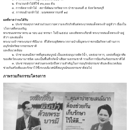
๒. จำนวนกล้าไม้ที่ใช้ ๙๐,๐๐๐ ต้น
๓. การจัดหากล้าไม้ : สถานีพัฒนาทรัพยากร ป่าชายเลนที่ ๕ จังหวัดชลบุรี
๔. การขนย้ายกล้าไม้ : มณฑลทหารบกที่ ๑๔
ผลที่คาดว่าจะได้รับ
๑. ประชาชนทุกภาคส่วนร่วมถวายความจงรักภักดีแด่พระบาทสมเด็จพระเจ้าอยู่หัวฯ เนื่องใน
วโรกาสที่ทรงเจริญ
พระชนมพรรษาครบ ๗ รอบ ๘๔ พรรษา ในปี ๒๕๕๔ และเทิดพระเกียรติ พระบาทสมเด็จพระเจ้าอยู่
หัวฯ และสมเด็จ
พระนางเจ้าฯพระบรมราชินีนาถ ที่ได้ทรงอุทิศพระวรกายบำเพ็ญพระราชกรณียกิจทางด้านการ
อนุรักษ์ทรัพยากรธรรมชาติ
และสิ่งแวดล้อม
๒. ป่าชายเลนมีสภาพที่อุดมสมบูรณ์ เป็นแหล่งอนุบาลสัตว์น้ำ, แหล่งอาหาร, แหล่งที่อยู่อาศัย
ของสัตว์ทะเลนานาชนิด และเป็นพื้นที่กภัดน้ำเสียตามธรรมชาติ รวมถึงการป้องกันภัยธรรมชาติได้
๓. ประชาชนทุกภาคส่วนตระหนักถึงความสำคัญในการอนุรักษ์ธรรมชาติและสิ่งแวดล้อม
ช่วยกันสร้งเพิ่มและรักษาไว้ซึ่งระบบนิเวศน์ที่สมบูรณ์ของธรรมชาติต่อไป
ภาพรวมกิจกรรมโครงการ