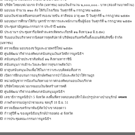
บริษัท ไทยเบฟเวอเรจ จำกัด (มหาชน) มอบเงินจำนวน ๒,๐๐๐,๐๐๐.- บาท (สองล้านบาทถ้วน)
มอบนม จำนวน ๑๒๐ ลัง ให้กับโรงเรียน วันศุกร์ที่ ๒ กรกฎาคม ๒๕๕๓
มอบเงินช่วยเหลือครอบครัวของนายขัน สาลีหอม อายุ ๗๓ ปี วันศุกร์ที่ ๒ กรกฎาคม ๒๕๕๓
มอบทุนการศึกษาให้กับ บุตรข้าราชการและพนักงานชั้นผู้น้อย วันศุกร์ที่ ๒ กรกฎาคม ๒๕๕๓
ประชุมสามัญคณะกรรมการ ประจำปี ๒๕๕๒
ประธานฯ ประชุมหารือจัดทำละครเทิดพระเกียรติ ๑๒ สิงหา(๑๘ มิ.ย.๕๓)
รับมอบเงินบริจาคจากนิตยสารสุดสัปดาห์ บริษัทอมรันทร์พริ้นติ้งแอนด์พับลิชชิ้ง จำกัด
(มหาชน)
ตรวจเยี่ยม มอบของขวัญและอวยพรปีใหม่ ๒๕๕๓
ศูนย์พัฒนากีฬากองทัพบกสนับสนุนเงินสวัสดิการมูลนิธิฯ
สนับสนุนป้ายประชาสัมพันธ์ ๑๒ สิงหามหาราชินี
สนับสนุนการเฝ้าระวังและจัดการสุขภาพสัตว์ป่า
ยาสูบสนับสนุนเงินเพื่อใช้ในการวางระบบติดต่อสื่อสาร
เปิดการฝึกอบรมการอนุรักษ์ทรัพยากรป่าไม้และสัตว์ป่าให้ราษฎร
หน่วยบัญชาการป้องกันภัยทางอากาศกองทัพบกมอบเงินบริจาค
บริษัทไทยเบฟเวอเรจมอบเงินจัดสร้างสารคดี
ศูนย์พัฒนากีฬากองทัพบกสนับสนุนมูลนิธิฯ
เลขาธิการมูลนิธิป่า 5 จังหวัด ลงพื้นที่ตรวจสอบตอปลีกไม้แปรรูปกลางป่าอนุรักษ์
ภาพกิจกรรมปลูกป่าชายเลน ชลบุรี 18 มิ.ย. 51
ตรวจเยี่ยมเขตรักษาพันธุ์สัตว์ป่าเขาสอยดาว
ก้าวสู่ปีที่ ๒ ของมูลนิธิอนุรักษ์ป่ารอยต่อ ๕ จังหวัด
การประชุมคณะกรรมการมูลนิธิฯ