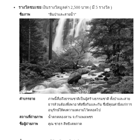
รางวัลชมเชย
เงินรางวัลมูลค่า 2,500 บาท ( มี 5 รางวัล )
ชื่อภาพ
“ผืนป่าและสายน้ำ”
คำบรรยาย
ภาพนี้สื่อถึงธรรมชาติเป็นผู้สร้างธรรมชาติ ทั้งป่าและสาย
ธารล้วนต้องพึ่งพาอาศัยซึ่งกันและกัน ซึ่งมีคุณค่ายิ่งแก่การ
อนุรักษ์ให้คงความงดงามไว้ตลอดไป
สถานที่ถ่ายภาพ
น้ำตกคลองลาน จ.กำแพงเพชร
ชื่อผู้ถ่ายภาพ
คุณ ชาธร สิทธิเคหภาค