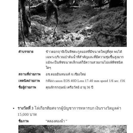
คำบรรยาย
ข้าวตอกฤาษีเป็นพืชตะกูลมอสที่มีขนาดใหญ่ที่สุด พบได้
เฉพาะบริเวณป่าต้นน้ำที่สำคัญและที่มีความชุ่มชื้นสูงมาก
แม้จะเป็นพืชขนาดเล็กแต่ก็มีความสวยงามไม่แพ้พืชชนิด
ใดๆ
สถานที่ถ่ายภาพ
อช.ดอยอินทนนท์ จ.เชียงใหม่
เทคนิคถ่ายภาพ
กล้อง canon EOS 40D Lens 17-40 mm speed 1/6 sec. f16
ชื่อผู้ถ่ายภาพ
คุณจักรกฤษณ์ เครือวัลย์ อายุ 36 ปี
รางวัลที่ 3
โล่เกียรติยศจากผู้บัญชาการทหารบก เงินรางวัลมูลค่า
15,000 บาท
ชื่อภาพ
“คลองสองน้ำ ”