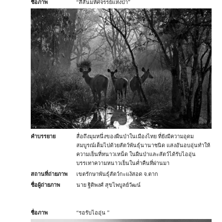
ชื่อภาพ
“สีสันมหัศจรรย์แห่งป่า”
คำบรรยาย
สื่อถึงมุมหนึ่งของผืนป่าในเมืองไทย ที่ยังมีความอุดม
สมบูรณ์เต็มไปด้วยสัตว์พันธุ์นานาชนิด แสงอันอบอุ่นทำให้
ความเย็นที่หนาวเหน็ด ในผืนป่าและสัตว์ได้รับไออุ่น
บรรเทาความหนาวเย็นในค่ำคืนที่ผ่านมา
สถานที่ถ่ายภาพ
เขตรักษาพันธุ์สัตว์กะแง้สอด จ.ตาก
ชื่อผู้ถ่ายภาพ
นาย ฐิติพงศ์ สุขไพบูลย์วัฒน์
ชื่อภาพ
“รอรับไออุ่น ”