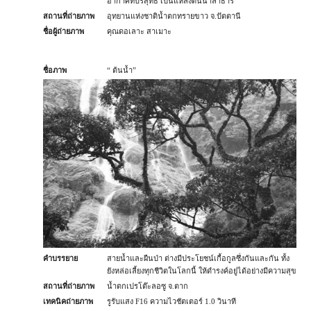
อากาศที่บริสุทธิ์ เป็นแหล่งต้นน้ำลำธาร
สถานที่ถ่ายภาพ
อุทยานแห่งชาติน้ำตกทรายขาว จ.ปัตตานี
ชื่อผู้ถ่ายภาพ
คุณดอเลาะ สาเมาะ
ชื่อภาพ
“ ต้นน้ำ”
คำบรรยาย
สายน้ำและผืนป่า ต่างมีประโยชน์เกื้อกูลซึ่งกันและกัน ทั้ง
ยังหล่อเลี้ยงทุกชีวิตในโลกนี้ ให้ดำรงค์อยู่ได้อย่างมีความสุข
สถานที่ถ่ายภาพ
น้ำตกเปรโต๊ะลอซู จ.ตาก
เทคนิคถ่ายภาพ
รูรับแสง F16 ความไวชัตเตอร์ 1.0 วินาที