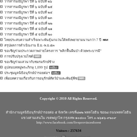
วารสารมณีบูรพา ปีที่ ๖ ฉบับที่ ๒๖
วารสารมณีบูรพา ปีที่ ๖ ฉบับที่ ๒๕
วารสารมณีบูรพา ปีที่ ๖ ฉบับที่ ๒๔
วารสารมณีบูรพา ปีที่ ๖ ฉบับที่ ๒๓
วารสารมณีบูรพา ปีที่ ๕ ฉบับที่ ๒๒
วารสารมณีบูรพา ปีที่ ๕ ฉบับที่ ๒๑
วารสารมณีบูรพา ปีที่ ๕ ฉบับที่ ๒๐
ไทยประสบความสำเร็จเพาะพันธุ์นกแว่นใต้หลังพยายามนานกว่า 7 ปี
สรุปผลการดำเนินงาน มิ.ย.-พ.ย.๕๓
ขอเชิญร่วมประกวดภาพถ่ายโครงการ "พลิกฟื้นผืนป่า ด้วยพระบารมี"
การปรับปรุงเวบไซต์
ขอเชิญร่วมเสวนากับชมรมรักษ์ช้าง
อุปสมบทหมู่พระภิกษุ 1,099 รูป
ประชุมมูลนิธิอนุรักษ์ป่ารอยต่อฯ
เพิ่มบทความเกี่ยวกับการอนุรักษ์สัตว์ป่าและพันธุ์พืช
Copyright © 2010 All Rights Reserved.
สำนักงานมูลนิธิอนุรักษ์ป่ารอยต่อ ๕ จังหวัด เลขที่๘๗๒ พหลโยธิน ซอย๘ ถนนพหลโยธิน
แขวงสามเสนใน เขตพญาไท กรุงเทพ ๑๐๔๐๐ โทร.๐-๒๖๑๖-๙๒๐๙
http://www.facebook.com/fiveprovincesforest
Visitors : 257634