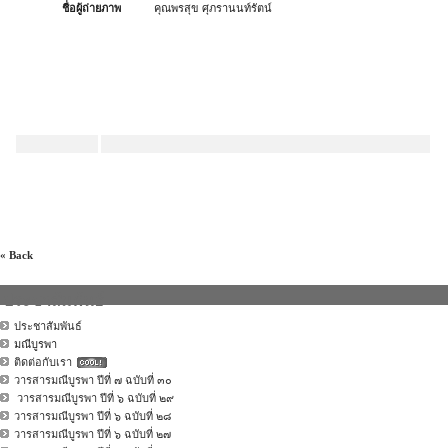
ชื่อผู้ถ่ายภาพ
คุณพรสุข ศุภรานนท์รัตน์
« Back
ประชาสัมพันธ์
ประชาสัมพันธ์
มณีบูรพา
ติดต่อกับเรา
วารสารมณีบูรพา ปีที่ ๗ ฉบับที่ ๓๐
วารสารมณีบูรพา ปีที่ ๖ ฉบับที่ ๒๙
วารสารมณีบูรพา ปีที่ ๖ ฉบับที่ ๒๘
วารสารมณีบูรพา ปีที่ ๖ ฉบับที่ ๒๗