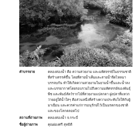
คำบรรยาย
คลองสองน้ำ คือ ความสวยงาม และมหัศจรรย์ในธรรมชาติ
ที่สร้างสรรค์ขึ้น โดยที่สายน้ำเค็มและสายน้ำจืดไหลมา
บรรจบกัน ทำให้เกิดความสวยงามในยามน้ำขึ้นและน้ำลง
และบรรยากาศโดยรอบรวมไปถึงความมหัศจรรย์ของพันธุ์
พืช และพันธ์สัตว์รากไม้ที่สวยงามแปลกตา ฝูงปลาที่แหวก
ว่ายอยู่ใต้น้ำใสๆ คือส่วนหนึ่งที่สร้างความประทับใจให้กับผู้
มาเยือน และควรค่าแก่การอนุรักษ์ไว้เป็นมรดกของชาติ
และของโลกตลอดไป
สถานที่ถ่ายภาพ
คลองสองน้ำ จ.กระบี่
ชื่อผู้ถ่ายภาพ
คุณผ่องศรี สุทธิดี