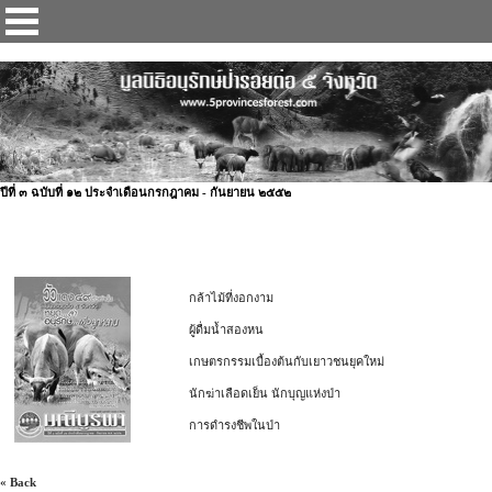
ป่ารอยต่อ 5 จังหวัด
ปีที่ ๓ ฉบับที่ ๑๒ ประจำเดือนกรกฎาคม - กันยายน ๒๕๕๒
กล้าไม้ที่งอกงาม
ผู้ดื่มน้ำสองหน
เกษตรกรรมเบื้องต้นกับเยาวชนยุคใหม่
นักฆ่าเลือดเย็น นักบุญแห่งป่า
การดำรงชีพในป่า
« Back