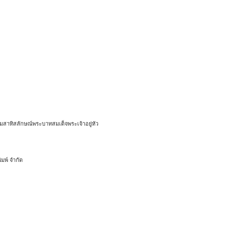
สาทิสลักษณ์พระบาทสมเด็จพระเจ้าอยู่หัว
มพ์ จำกัด