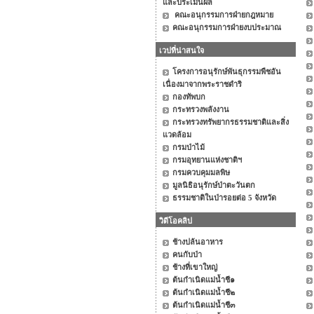
และประเมินผล
คณะอนุกรรมการฝ่ายกฎหมาย
คณะอนุกรรมการฝ่ายงบประมาณ
เวปที่น่าสนใจ
โครงการอนุรักษ์พันธุกรรมพืชอัน
เนื่องมาจากพระราชดำริ
กองทัพบก
กระทรวงพลังงาน
กระทรวงทรัพยากรธรรมชาติและสิ่ง
แวดล้อม
กรมป่าไม้
กรมอุทยานแห่งชาติฯ
กรมควบคุมมลพิษ
มูลนิธิอนุรักษ์ป่าตะวันตก
ธรรมชาติในป่ารอยต่อ 5 จังหวัด
วิดีโอคลิป
ช้างปล้นอาหาร
คนกับป่า
ช้างที่เขาใหญ่
ต้นกำเนิดแม่น้ำชี๑
ต้นกำเนิดแม่น้ำชี๒
ต้นกำเนิดแม่น้ำชี๓