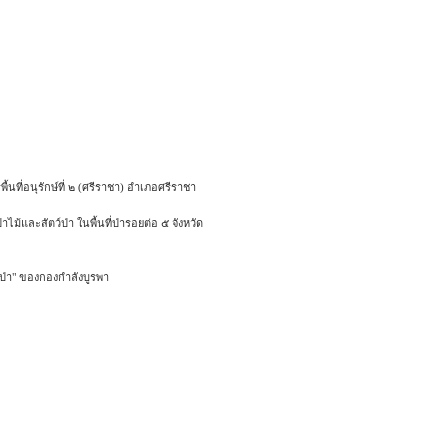
นที่อนุรักษ์ที่ ๒ (ศรีราชา) อำเภอศรีราชา
ไม้และสัตว์ป่า ในพื้นที่ป่ารอยต่อ ๕ จังหวัด
ฟป่า" ของกองกำลังบูรพา