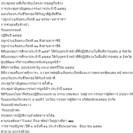
ประชุมหน่วยที่เกี่ยวข้องโครงการขุดคูกั้นช้าง
การประชุมสามัญคณะกรรมการประจำปี ๒๕๕๖
มอบเงินประกันชีวิตกลุ่มให้กับญาติผู้เสียชีวิต
“ปลูกป่าเฉลิมพระเกียรติ ๘๔ พรรษา มหาราชา”
การช่วยเหลือช้างป่า
รับมอบรถยนต์
ปฏิทินปี ๒๕๕๕
ปลูกป่าเฉลิมพระเกียรติ ๑๒ สิงหามหาราชินี
ปลูกป่าเฉลิมพระเกียรติ ๑๒ สิงหามหาราชินี
พิธีมอบทุนการศึกษาประจำปี ๒๕๕* ให้กับบุตรเจ้าหน้าที่ที่ปฏิบัติงานในพื้นที่ป่ารอยต่อ ๕ จังหวัด
พิธีมอบทุนการศึกษาประจำปี ๒๕๕๔ ให้กับบุตรเจ้าหน้าที่ที่ปฏิบัติงานในพื้นที่ป่ารอยต่อ ๕ จังหวัด
ศูนย์พัฒนากีฬากองทัพบกสนับสนุนมูลนิธิฯ
พิธีตรวจเยี่ยม, มอบของขวัญ และอวยพรปีใหม่ ๒๕๕๔
พิธีถวายเครื่องราชสักการะ, ถวายราชสดุดีเฉลิมพระเกียรติและถวายพระพรชัยมงคล หน้าพระบรม
มอบเงินประกันชีวิตกลุ่มให้กับเจ้าหน้าที่
ประชุมวิสามัญคณะกรรมการ ครั้งที่ ๑
ประชุมสามัญคณะกรรมการมูลนิธิฯ ประจำปี ๒๕๕๔
พิธีรับมอบไดอารี่พร้อมปฏิทินแบบแขวน จากนางชมชนก วงษ์ฐากร กรรมการผู้จัดการ อรุณการพิ
รับมอบเงินบริจาคจาก นายอธิก์ วงเวียน กรรมการผู้จัดการ บริษัทอธิเทเลคอม จำกัด
รับมอบผ้าห่มกันหนาว
รับมอบผ้าห่ม
สรุปผลการปฏิบัติงานฝ่ายจัดหารายได้๑
ตามรอยค้นหา"วัวแดง" ถิ่นอาศัยป่าใหญ่ปางสีดา
วารสารมณีบูรพา ปีที่ ๓ ฉบับที่ ๑๖ ประจำเดือนเมษายน - มิถุนายน ๒๕๕๓
ตำนาน นกกรงหัวจุก