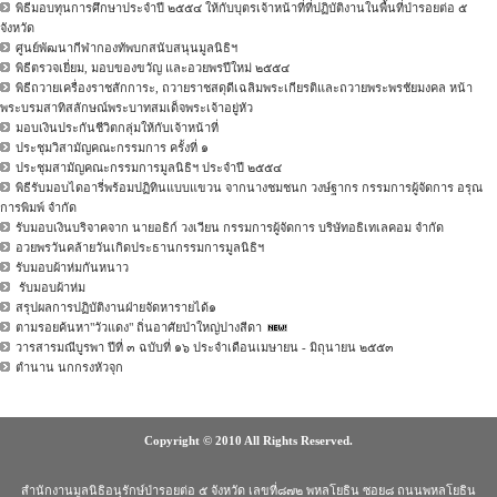
พิธีมอบทุนการศึกษาประจำปี ๒๕๕๔ ให้กับบุตรเจ้าหน้าที่ที่ปฏิบัติงานในพื้นที่ป่ารอยต่อ ๕
จังหวัด
ศูนย์พัฒนากีฬากองทัพบกสนับสนุนมูลนิธิฯ
พิธีตรวจเยี่ยม, มอบของขวัญ และอวยพรปีใหม่ ๒๕๕๔
พิธีถวายเครื่องราชสักการะ, ถวายราชสดุดีเฉลิมพระเกียรติและถวายพระพรชัยมงคล หน้า
พระบรมสาทิสลักษณ์พระบาทสมเด็จพระเจ้าอยู่หัว
มอบเงินประกันชีวิตกลุ่มให้กับเจ้าหน้าที่
ประชุมวิสามัญคณะกรรมการ ครั้งที่ ๑
ประชุมสามัญคณะกรรมการมูลนิธิฯ ประจำปี ๒๕๕๔
พิธีรับมอบไดอารี่พร้อมปฏิทินแบบแขวน จากนางชมชนก วงษ์ฐากร กรรมการผู้จัดการ อรุณ
การพิมพ์ จำกัด
รับมอบเงินบริจาคจาก นายอธิก์ วงเวียน กรรมการผู้จัดการ บริษัทอธิเทเลคอม จำกัด
อวยพรวันคล้ายวันเกิดประธานกรรมการมูลนิธิฯ
รับมอบผ้าห่มกันหนาว
รับมอบผ้าห่ม
สรุปผลการปฏิบัติงานฝ่ายจัดหารายได้๑
ตามรอยค้นหา"วัวแดง" ถิ่นอาศัยป่าใหญ่ปางสีดา
วารสารมณีบูรพา ปีที่ ๓ ฉบับที่ ๑๖ ประจำเดือนเมษายน - มิถุนายน ๒๕๕๓
ตำนาน นกกรงหัวจุก
Copyright © 2010 All Rights Reserved.
สำนักงานมูลนิธิอนุรักษ์ป่ารอยต่อ ๕ จังหวัด เลขที่๘๗๒ พหลโยธิน ซอย๘ ถนนพหลโยธิน