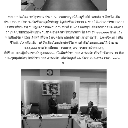
พลเอกประวิตร วงษ์สุวรรณ ประธานกรรมการมูลนิธิอนุรักษ์ป่ารอยต่อ ๕ จังหวัด เป็น
ประธานมอบเงินประกันชีวิตกลุ่มให้กับญาติผู้เสียชีวิต จำนวน ๒ ราย ได้แก่ นายวิชัย สุนากร
เจ้าหน้าที่ประจำฐานปฎิบัติการป้องกันรักษาป่าที่ จบ.๔ จ.จันทบุรี เสียชีวิตจากอุบัติเหตุทาง
รถยนต์ บริษัทเมืองไทยประกันชีวิต จ่ายค่าสินไหมทดแทนให้ จำนวน ๒๐๐,๐๐๐ บาท และ
นายศิลป์ชัย สามัญ เจ้าหน้าที่ประจำเขตรักษาพันธุ์สัตว์ป่าเขาอ่างฤาไน จ.ฉะเชิงเทรา เสีย
ชีวิตด้วยโรคตับแข็ง
บริษัทเมืองไทยประกันชีวิต จ่ายค่าสินไหมทดแทนให้ จำนวน
๑๐๐,๐๐๐ บาท โดยมีคณะกรรมการ, อนุกรรมการฝ่ายต่าง ๆ,
ที่ปรึกษา และผู้บริหารระดับสูงของหน่วยในพื้นที่ป่ารอยต่อ ๕ จังหวัด เป็นสักขีพยาน ณ ห้อง
ประชุมมูลนิธิอนุรักษ์ป่ารอยต่อ ๕ จังหวัด เมื่อวันพุธที่ ๒๑ ธันวาคม ๒๕๕๔ เวลา ๐๙.๓๐
น.