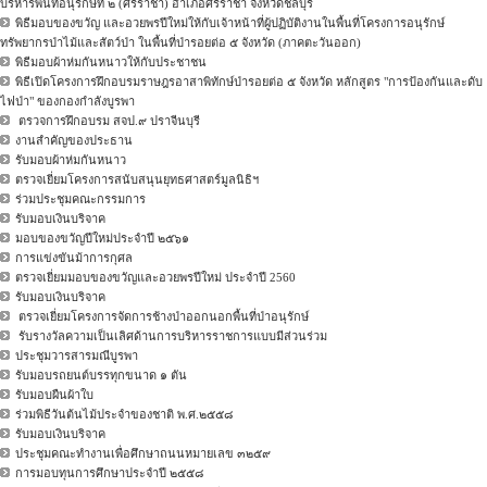
บริหารพื้นที่อนุรักษ์ที่ ๒ (ศรีราชา) อำเภอศรีราชา จังหวัดชลบุรี
พิธีมอบของขวัญ และอวยพรปีใหม่ให้กับเจ้าหน้าที่ผู้ปฏิบัติงานในพื้นที่โครงการอนุรักษ์
ทรัพยากรป่าไม้และสัตว์ป่า ในพื้นที่ป่ารอยต่อ ๕ จังหวัด (ภาคตะวันออก)
พิธีมอบผ้าห่มกันหนาวให้กับประชาชน
พิธีเปิดโครงการฝึกอบรมราษฎรอาสาพิทักษ์ป่ารอยต่อ ๕ จังหวัด หลักสูตร "การป้องกันและดับ
ไฟป่า" ของกองกำลังบูรพา
ตรวจการฝึกอบรม สจป.๙ ปราจีนบุรี
งานสำคัญของประธาน
รับมอบผ้าห่มกันหนาว
ตรวจเยี่ยมโครงการสนับสนุนยุทธศาสตร์มูลนิธิฯ
ร่วมประชุมคณะกรรมการ
รับมอบเงินบริจาค
มอบของขวัญปีใหม่ประจำปี ๒๕๖๑
การแข่งขันม้าการกุศล
ตรวจเยี่ยมมอบของขวัญและอวยพรปีใหม่ ประจำปี 2560
รับมอบเงินบริจาค
ตรวจเยี่ยมโครงการจัดการช้างป่าออกนอกพื้นที่ป่าอนุรักษ์
รับรางวัลความเป็นเลิศด้านการบริหารราชการแบบมีส่วนร่วม
ประชุมวารสารมณีบูรพา
รับมอบรถยนต์บรรทุกขนาด ๑ ตัน
รับมอบผืนผ้าใบ
ร่วมพิธีวันต้นไม้ประจำของชาติ พ.ศ.๒๕๕๘
รับมอบเงินบริจาค
ประชุมคณะทำงานเพื่อศึกษาถนนหมายเลข ๓๒๕๙
การมอบทุนการศึกษาประจำปี ๒๕๕๘