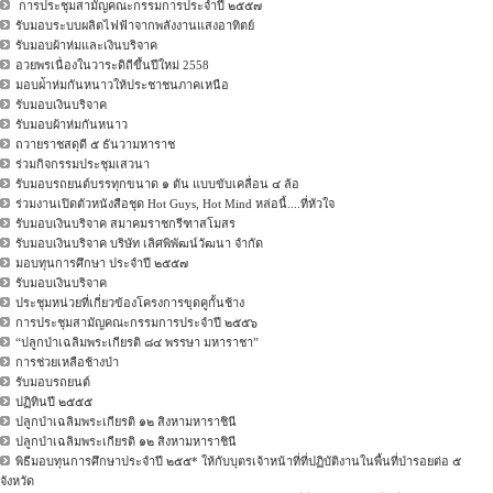
การประชุมสามัญคณะกรรมการประจำปี ๒๕๕๗
รับมอบระบบผลิตไฟฟ้าจากพลังงานแสงอาทิตย์
รับมอบผ้าห่มและเงินบริจาค
อวยพรเนื่องในวาระดิถีขึ้นปีใหม่ 2558
มอบผ่้าห่มกันหนาวให้ประชาชนภาคเหนือ
รับมอบเงินบริจาค
รับมอบผ้าห่มกันหนาว
ถวายราชสดุดี ๕ ธันวามหาราช
ร่วมกิจกรรมประชุมเสวนา
รับมอบรถยนต์บรรทุกขนาด ๑ ตัน แบบขับเคลื่อน ๔ ล้อ
ร่วมงานเปิดตัวหนังสือชุด Hot Guys, Hot Mind หล่อนี้....ที่หัวใจ
รับมอบเงินบริจาค สมาคมราชกรีฑาสโมสร
รับมอบเงินบริจาค บริษัท เลิศพิพัฒน์วัฒนา จำกัด
มอบทุนการศึกษา ประจำปี ๒๕๕๗
รับมอบเงินบริจาค
ประชุมหน่วยที่เกี่ยวข้องโครงการขุดคูกั้นช้าง
การประชุมสามัญคณะกรรมการประจำปี ๒๕๕๖
“ปลูกป่าเฉลิมพระเกียรติ ๘๔ พรรษา มหาราชา”
การช่วยเหลือช้างป่า
รับมอบรถยนต์
ปฏิทินปี ๒๕๕๕
ปลูกป่าเฉลิมพระเกียรติ ๑๒ สิงหามหาราชินี
ปลูกป่าเฉลิมพระเกียรติ ๑๒ สิงหามหาราชินี
พิธีมอบทุนการศึกษาประจำปี ๒๕๕* ให้กับบุตรเจ้าหน้าที่ที่ปฏิบัติงานในพื้นที่ป่ารอยต่อ ๕
จังหวัด