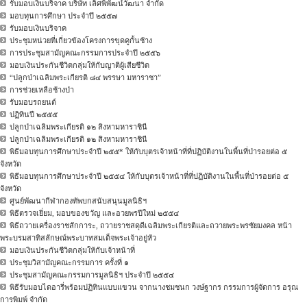
รับมอบเงินบริจาค บริษัท เลิศพิพัฒน์วัฒนา จำกัด
มอบทุนการศึกษา ประจำปี ๒๕๕๗
รับมอบเงินบริจาค
ประชุมหน่วยที่เกี่ยวข้องโครงการขุดคูกั้นช้าง
การประชุมสามัญคณะกรรมการประจำปี ๒๕๕๖
มอบเงินประกันชีวิตกลุ่มให้กับญาติผู้เสียชีวิต
“ปลูกป่าเฉลิมพระเกียรติ ๘๔ พรรษา มหาราชา”
การช่วยเหลือช้างป่า
รับมอบรถยนต์
ปฏิทินปี ๒๕๕๕
ปลูกป่าเฉลิมพระเกียรติ ๑๒ สิงหามหาราชินี
ปลูกป่าเฉลิมพระเกียรติ ๑๒ สิงหามหาราชินี
พิธีมอบทุนการศึกษาประจำปี ๒๕๕* ให้กับบุตรเจ้าหน้าที่ที่ปฏิบัติงานในพื้นที่ป่ารอยต่อ ๕
จังหวัด
พิธีมอบทุนการศึกษาประจำปี ๒๕๕๔ ให้กับบุตรเจ้าหน้าที่ที่ปฏิบัติงานในพื้นที่ป่ารอยต่อ ๕
จังหวัด
ศูนย์พัฒนากีฬากองทัพบกสนับสนุนมูลนิธิฯ
พิธีตรวจเยี่ยม, มอบของขวัญ และอวยพรปีใหม่ ๒๕๕๔
พิธีถวายเครื่องราชสักการะ, ถวายราชสดุดีเฉลิมพระเกียรติและถวายพระพรชัยมงคล หน้า
พระบรมสาทิสลักษณ์พระบาทสมเด็จพระเจ้าอยู่หัว
มอบเงินประกันชีวิตกลุ่มให้กับเจ้าหน้าที่
ประชุมวิสามัญคณะกรรมการ ครั้งที่ ๑
ประชุมสามัญคณะกรรมการมูลนิธิฯ ประจำปี ๒๕๕๔
พิธีรับมอบไดอารี่พร้อมปฏิทินแบบแขวน จากนางชมชนก วงษ์ฐากร กรรมการผู้จัดการ อรุณ
การพิมพ์ จำกัด