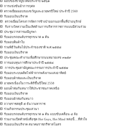
มอบของขวัญปีใหม่ประจำปี ๒๕๖๑
การแข่งขันม้าการกุศล
ตรวจเยี่ยมมอบของขวัญและอวยพรปีใหม่ ประจำปี 2560
รับมอบเงินบริจาค
ตรวจเยี่ยมโครงการจัดการช้างป่าออกนอกพื้นที่ป่าอนุรักษ์
รับรางวัลความเป็นเลิศด้านการบริหารราชการแบบมีส่วนร่วม
ประชุมวารสารมณีบูรพา
รับมอบรถยนต์บรรทุกขนาด ๑ ตัน
รับมอบผืนผ้าใบ
ร่วมพิธีวันต้นไม้ประจำของชาติ พ.ศ.๒๕๕๘
รับมอบเงินบริจาค
ประชุมคณะทำงานเพื่อศึกษาถนนหมายเลข ๓๒๕๙
การมอบทุนการศึกษาประจำปี ๒๕๕๘
การประชุมสามัญคณะกรรมการประจำปี ๒๕๕๗
รับมอบระบบผลิตไฟฟ้าจากพลังงานแสงอาทิตย์
รับมอบผ้าห่มและเงินบริจาค
อวยพรเนื่องในวาระดิถีขึ้นปีใหม่ 2558
มอบผ่้าห่มกันหนาวให้ประชาชนภาคเหนือ
รับมอบเงินบริจาค
รับมอบผ้าห่มกันหนาว
ถวายราชสดุดี ๕ ธันวามหาราช
ร่วมกิจกรรมประชุมเสวนา
รับมอบรถยนต์บรรทุกขนาด ๑ ตัน แบบขับเคลื่อน ๔ ล้อ
ร่วมงานเปิดตัวหนังสือชุด Hot Guys, Hot Mind หล่อนี้....ที่หัวใจ
รับมอบเงินบริจาค สมาคมราชกรีฑาสโมสร