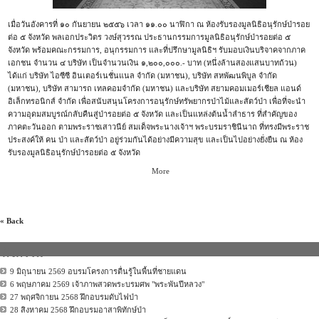
เมื่อวันอังคารที่ ๑๐ กันยายน ๒๕๕๖ เวลา ๑๑.๐๐ นาฬิกา ณ ห้องรับรองมูลนิธิอนุรักษ์ป่ารอย
ต่อ ๕ จังหวัด พลเอกประวิตร วงษ์สุวรรณ ประธานกรรมการมูลนิธิอนุรักษ์ป่ารอยต่อ ๕
จังหวัด พร้อมคณะกรรมการ, อนุกรรมการ และที่ปรึกษามูลนิธิฯ รับมอบเงินบริจาคจากภาค
เอกชน จำนวน ๔ บริษัท เป็นจำนวนเงิน ๑,๒๐๐,๐๐๐.- บาท (หนึ่งล้านสองแสนบาทถ้วน)
ได้แก่ บริษัท ไอซีซี อินเตอร์เนชั่นแนล จำกัด (มหาชน), บริษัท สหพัฒนพิบูล จำกัด
(มหาชน), บริษัท สามารถ เทลคอมจำกัด (มหาชน) และบริษัท สยามคอมเมอร์เชียล แอนด์
อิเล็กทรอนิกส์ จำกัด เพื่อสนับสนุนโครงการอนุรักษ์ทรัพยากรป่าไม้และสัตว์ป่า เพื่อที่จะนำ
ความอุดมสมบูรณ์กลับคืนสู่ป่ารอยต่อ ๕ จังหวัด และเป็นแหล่งต้นน้ำลำธาร ที่สำคัญของ
ภาคตะวันออก ตามพระราชเสาวนีย์ สมเด็จพระนางเจ้าฯ พระบรมราชินีนาถ ที่ทรงมีพระราช
ประสงค์ให้ คน ป่า และสัตว์ป่า อยู่ร่วมกันได้อย่างมีความสุข และเป็นไปอย่างยั่งยืน ณ ห้อง
รับรองมูลนิธิอนุรักษ์ป่ารอยต่อ ๕ จังหวัด
More
« Back
กิจกรรม
9 มิถุนายน 2569 อบรมโครงการตื่นรู้ในพื้นที่ชายแดน
6 พฤษภาคม 2569 เจ้าภาพสวดพระบรมศพ "พระพันปีหลวง"
27 พฤศจิกายน 2568 ฝึกอบรมดับไฟป่า
28 สิงหาคม 2568 ฝึกอบรมอาสาพิทักษ์ป่า