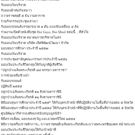
รับมอบเงินบริจาค
รับมอบผ้าห่มกันหนาว
ถวายราชสดุดี ๕ ธันวามหาราช
ร่วมกิจกรรมประชุมเสวนา
รับมอบรถยนต์บรรทุกขนาด ๑ ตัน แบบขับเคลื่อน ๔ ล้อ
ร่วมงานเปิดตัวหนังสือชุด Hot Guys, Hot Mind หล่อนี้....ที่หัวใจ
รับมอบเงินบริจาค สมาคมราชกรีฑาสโมสร
รับมอบเงินบริจาค บริษัท เลิศพิพัฒน์วัฒนา จำกัด
มอบทุนการศึกษา ประจำปี ๒๕๕๗
รับมอบเงินบริจาค
การประชุมสามัญคณะกรรมการประจำปี ๒๕๕๖
มอบเงินประกันชีวิตกลุ่มให้กับญาติผู้เสียชีวิต
“ปลูกป่าเฉลิมพระเกียรติ ๘๔ พรรษา มหาราชา”
การช่วยเหลือช้างป่า
รับมอบรถยนต์
ปฏิทินปี ๒๕๕๕
ปลูกป่าเฉลิมพระเกียรติ ๑๒ สิงหามหาราชินี
ปลูกป่าเฉลิมพระเกียรติ ๑๒ สิงหามหาราชินี
พิธีมอบทุนการศึกษาประจำปี ๒๕๕* ให้กับบุตรเจ้าหน้าที่ที่ปฏิบัติงานในพื้นที่ป่ารอยต่อ ๕ จังหวัด
พิธีมอบทุนการศึกษาประจำปี ๒๕๕๔ ให้กับบุตรเจ้าหน้าที่ที่ปฏิบัติงานในพื้นที่ป่ารอยต่อ ๕ จังหวัด
ศูนย์พัฒนากีฬากองทัพบกสนับสนุนมูลนิธิฯ
พิธีตรวจเยี่ยม, มอบของขวัญ และอวยพรปีใหม่ ๒๕๕๔
พิธีถวายเครื่องราชสักการะ, ถวายราชสดุดีเฉลิมพระเกียรติและถวายพระพรชัยมงคล หน้าพระบรม
มอบเงินประกันชีวิตกลุ่มให้กับเจ้าหน้าที่