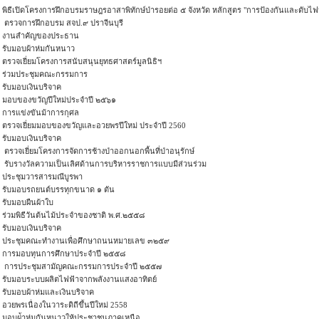
พิธีเปิดโครงการฝึกอบรมราษฎรอาสาพิทักษ์ป่ารอยต่อ ๕ จังหวัด หลักสูตร "การป้องกันและดับไ
ตรวจการฝึกอบรม สจป.๙ ปราจีนบุรี
งานสำคัญของประธาน
รับมอบผ้าห่มกันหนาว
ตรวจเยี่ยมโครงการสนับสนุนยุทธศาสตร์มูลนิธิฯ
ร่วมประชุมคณะกรรมการ
รับมอบเงินบริจาค
มอบของขวัญปีใหม่ประจำปี ๒๕๖๑
การแข่งขันม้าการกุศล
ตรวจเยี่ยมมอบของขวัญและอวยพรปีใหม่ ประจำปี 2560
รับมอบเงินบริจาค
ตรวจเยี่ยมโครงการจัดการช้างป่าออกนอกพื้นที่ป่าอนุรักษ์
รับรางวัลความเป็นเลิศด้านการบริหารราชการแบบมีส่วนร่วม
ประชุมวารสารมณีบูรพา
รับมอบรถยนต์บรรทุกขนาด ๑ ตัน
รับมอบผืนผ้าใบ
ร่วมพิธีวันต้นไม้ประจำของชาติ พ.ศ.๒๕๕๘
รับมอบเงินบริจาค
ประชุมคณะทำงานเพื่อศึกษาถนนหมายเลข ๓๒๕๙
การมอบทุนการศึกษาประจำปี ๒๕๕๘
การประชุมสามัญคณะกรรมการประจำปี ๒๕๕๗
รับมอบระบบผลิตไฟฟ้าจากพลังงานแสงอาทิตย์
รับมอบผ้าห่มและเงินบริจาค
อวยพรเนื่องในวาระดิถีขึ้นปีใหม่ 2558
มอบผ่้าห่มกันหนาวให้ประชาชนภาคเหนือ