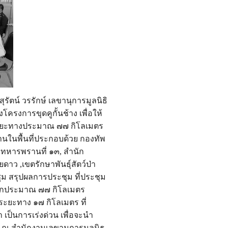
รัตน์ วรรักษ์ เลขานุการมูลนิธิ
้องโครงการขุดคูกั้
นช้าง เพื่อให้
ระยะทางประม
าณ ๗๗ กิโลเมตร
งานในพื้นที่ประกอบด้ว
ย กองทัพ
มทหารพรานที่ ๑๓, สำนัก
ยดาว ,เขตรักษาพันธุ์สัตว์ป่า
ุม สรุปผลการประชุม ที่ประชุม
ีกปร
ะมาณ ๗๗ กิโลเมตร
 ระยะทาง ๑๗ กิโลเมตร ที่
 เป็นการเร่งด่วน เพื่อจะนำ
 ณ สำนักงานเลขานุการมูลนิธ