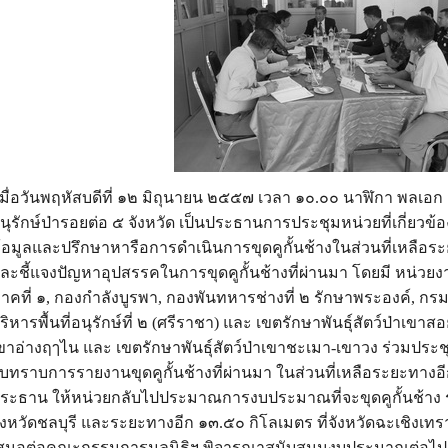
มื่อวันพฤหัสบดีที่ ๑๒ มิถุนายน ๒๕๕๗ เวลา ๑๐.๐๐ นาฬิกา พลเอก สุ
นุรักษ์ป่
ารอยต่อ ๕ จังหวัด เป็นประธานการประชุมหน่วยที
่เกี่ยวข
้อมูลและปรึกษาหาร
ือการดำเนินการขุดคูกั้นช้า
งในส่วนที่เหลือ
ละชี้แจงปัญหาอุปสรรคในการ
ขุดคูกั้นช้างที่ผ่านมา โดยมี หน่วย
าคที่ ๑, กองกำลังบูรพา, กองพันทหารช่างที่ ๒ รักษาพระองค์, กร
ริหารพื้นที่อนุรักษ์
ที่ ๒ (ศรีราชา) และ เขตรักษาพันธุ์สัตว์ป่าเขาส
อ
ขา
อ่างฤๅไน และ เขตรักษาพันธุ์สัตว์ป่าเขาช
ะเมา-เขาวง ร่วมประช
ับทราบการรายงานข
ุดคูกั้นช้างที่ผ่านมา ในส่วนที่เหลือระยะทางอ
ระธาน ให้หน่วยกลับไปประมาณการงบป
ระมาณที่จะขุดคูกั้นช้าง
ังหวัดชลบุรี และระยะทางอีก ๑๓.๕๐ กิโลเมตร ที่จังหวัดฉะเชิงเทรา
สนอต่อคณะกรรมการ
มูลนิธิฯ พิจารณาสนับสนุนงบประมาณต่อ
ไป