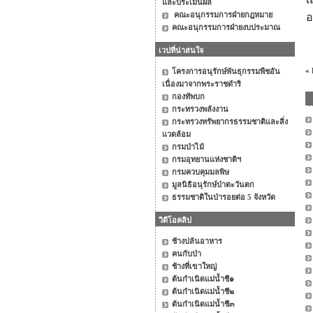
และประเมินผล
คณะอนุกรรมการฝ่ายกฎหมาย
อ
คณะอนุกรรมการฝ่ายงบประมาณ
เวปที่น่าสนใจ
«
โครงการอนุรักษ์พันธุกรรมพืชอัน
เนื่องมาจากพระราชดำริ
กองทัพบก
กระทรวงพลังงาน
กระทรวงทรัพยากรธรรมชาติและสิ่ง
แวดล้อม
กรมป่าไม้
กรมอุทยานแห่งชาติฯ
กรมควบคุมมลพิษ
มูลนิธิอนุรักษ์ป่าตะวันตก
ธรรมชาติในป่ารอยต่อ 5 จังหวัด
วิดีโอคลิป
ช้างปล้นอาหาร
คนกับป่า
ช้างที่เขาใหญ่
ต้นกำเนิดแม่น้ำชี๑
ต้นกำเนิดแม่น้ำชี๒
ต้นกำเนิดแม่น้ำชี๓