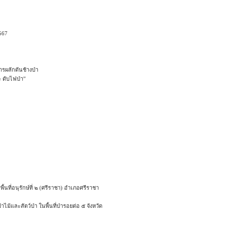
567
รผลักดันช้างป่า
 ดับไฟป่า”
นที่อนุรักษ์ที่ ๒ (ศรีราชา) อำเภอศรีราชา
ไม้และสัตว์ป่า ในพื้นที่ป่ารอยต่อ ๕ จังหวัด