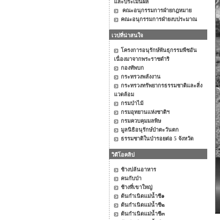
และประเมินผล
คณะอนุกรรมการฝ่ายกฎหมาย
คณะอนุกรรมการฝ่ายงบประมาณ
เวปที่น่าสนใจ
โครงการอนุรักษ์พันธุกรรมพืชอัน
เนื่องมาจากพระราชดำริ
กองทัพบก
กระทรวงพลังงาน
กระทรวงทรัพยากรธรรมชาติและสิ่ง
แวดล้อม
กรมป่าไม้
กรมอุทยานแห่งชาติฯ
กรมควบคุมมลพิษ
มูลนิธิอนุรักษ์ป่าตะวันตก
ธรรมชาติในป่ารอยต่อ 5 จังหวัด
วิดีโอคลิป
ช้างปล้นอาหาร
คนกับป่า
ช้างที่เขาใหญ่
ต้นกำเนิดแม่น้ำชี๑
ต้นกำเนิดแม่น้ำชี๒
ต้นกำเนิดแม่น้ำชี๓