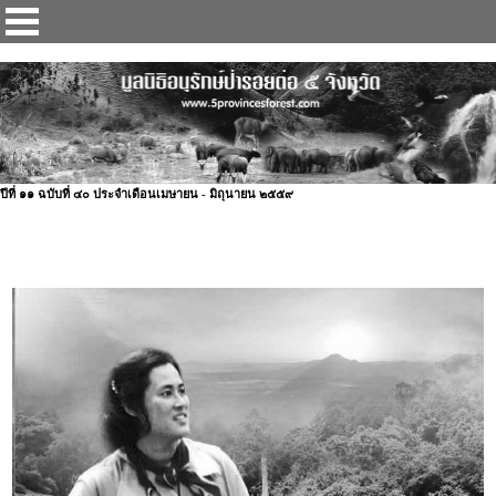
ป่ารอยต่อ 5 จังหวัด
ปีที่ ๑๑ ฉบับที่ ๔๐ ประจำเดือนเมษายน - มิถุนายน ๒๕๕๙