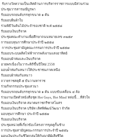
รับรางวัลความเป็นเลิศด้านการบริหารราชการแบบมีส่วนร่วม
ประชุมวารสารมณีบูรพา
รับมอบรถยนต์บรรทุกขนาด ๑ ตัน
รับมอบผืนผ้าใบ
ร่วมพิธีวันต้นไม้ประจำของชาติ พ.ศ.๒๕๕๘
รับมอบเงินบริจาค
ประชุมคณะทำงานเพื่อศึกษาถนนหมายเลข ๓๒๕๙
การมอบทุนการศึกษาประจำปี ๒๕๕๘
การประชุมสามัญคณะกรรมการประจำปี ๒๕๕๗
รับมอบระบบผลิตไฟฟ้าจากพลังงานแสงอาทิตย์
รับมอบผ้าห่มและเงินบริจาค
อวยพรเนื่องในวาระดิถีขึ้นปีใหม่ 2558
มอบผ่้าห่มกันหนาวให้ประชาชนภาคเหนือ
รับมอบผ้าห่มกันหนาว
ถวายราชสดุดี ๕ ธันวามหาราช
ร่วมกิจกรรมประชุมเสวนา
รับมอบรถยนต์บรรทุกขนาด ๑ ตัน แบบขับเคลื่อน ๔ ล้อ
ร่วมงานเปิดตัวหนังสือชุด Hot Guys, Hot Mind หล่อนี้....ที่หัวใจ
รับมอบเงินบริจาค สมาคมราชกรีฑาสโมสร
รับมอบเงินบริจาค บริษัท เลิศพิพัฒน์วัฒนา จำกัด
มอบทุนการศึกษา ประจำปี ๒๕๕๗
รับมอบเงินบริจาค
ประชุมหน่วยที่เกี่ยวข้องโครงการขุดคูกั้นช้าง
การประชุมสามัญคณะกรรมการประจำปี ๒๕๕๖
มอบเงินประกันชีวิตกลุ่มให้กับญาติผู้เสียชีวิต