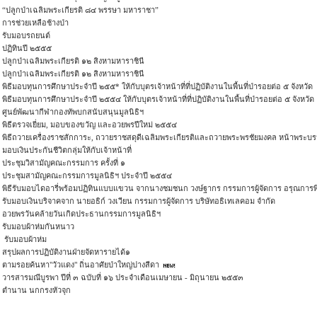
“ปลูกป่าเฉลิมพระเกียรติ ๘๔ พรรษา มหาราชา”
การช่วยเหลือช้างป่า
รับมอบรถยนต์
ปฏิทินปี ๒๕๕๕
ปลูกป่าเฉลิมพระเกียรติ ๑๒ สิงหามหาราชินี
ปลูกป่าเฉลิมพระเกียรติ ๑๒ สิงหามหาราชินี
พิธีมอบทุนการศึกษาประจำปี ๒๕๕* ให้กับบุตรเจ้าหน้าที่ที่ปฏิบัติงานในพื้นที่ป่ารอยต่อ ๕ จังหวัด
พิธีมอบทุนการศึกษาประจำปี ๒๕๕๔ ให้กับบุตรเจ้าหน้าที่ที่ปฏิบัติงานในพื้นที่ป่ารอยต่อ ๕ จังหวัด
ศูนย์พัฒนากีฬากองทัพบกสนับสนุนมูลนิธิฯ
พิธีตรวจเยี่ยม, มอบของขวัญ และอวยพรปีใหม่ ๒๕๕๔
พิธีถวายเครื่องราชสักการะ, ถวายราชสดุดีเฉลิมพระเกียรติและถวายพระพรชัยมงคล หน้าพระบรม
มอบเงินประกันชีวิตกลุ่มให้กับเจ้าหน้าที่
ประชุมวิสามัญคณะกรรมการ ครั้งที่ ๑
ประชุมสามัญคณะกรรมการมูลนิธิฯ ประจำปี ๒๕๕๔
พิธีรับมอบไดอารี่พร้อมปฏิทินแบบแขวน จากนางชมชนก วงษ์ฐากร กรรมการผู้จัดการ อรุณการพิ
รับมอบเงินบริจาคจาก นายอธิก์ วงเวียน กรรมการผู้จัดการ บริษัทอธิเทเลคอม จำกัด
อวยพรวันคล้ายวันเกิดประธานกรรมการมูลนิธิฯ
รับมอบผ้าห่มกันหนาว
รับมอบผ้าห่ม
สรุปผลการปฏิบัติงานฝ่ายจัดหารายได้๑
ตามรอยค้นหา"วัวแดง" ถิ่นอาศัยป่าใหญ่ปางสีดา
วารสารมณีบูรพา ปีที่ ๓ ฉบับที่ ๑๖ ประจำเดือนเมษายน - มิถุนายน ๒๕๕๓
ตำนาน นกกรงหัวจุก