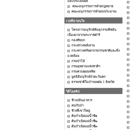
และประเมินผล
คณะอนุกรรมการฝ่ายกฎหมาย
คณะอนุกรรมการฝ่ายงบประมาณ
เวปที่น่าสนใจ
โครงการอนุรักษ์พันธุกรรมพืชอัน
เนื่องมาจากพระราชดำริ
กองทัพบก
กระทรวงพลังงาน
กระทรวงทรัพยากรธรรมชาติและสิ่ง
แวดล้อม
กรมป่าไม้
กรมอุทยานแห่งชาติฯ
กรมควบคุมมลพิษ
มูลนิธิอนุรักษ์ป่าตะวันตก
ธรรมชาติในป่ารอยต่อ 5 จังหวัด
วิดีโอคลิป
ช้างปล้นอาหาร
คนกับป่า
ช้างที่เขาใหญ่
ต้นกำเนิดแม่น้ำชี๑
ต้นกำเนิดแม่น้ำชี๒
ต้นกำเนิดแม่น้ำชี๓