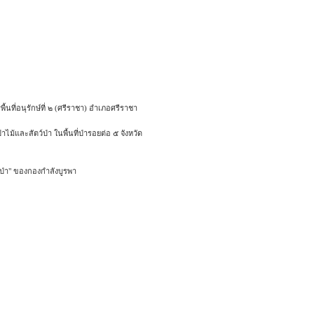
นที่อนุรักษ์ที่ ๒ (ศรีราชา) อำเภอศรีราชา
ไม้และสัตว์ป่า ในพื้นที่ป่ารอยต่อ ๕ จังหวัด
ฟป่า" ของกองกำลังบูรพา