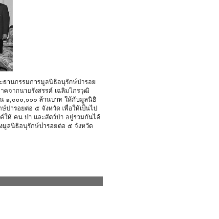
ะธานกรรมการมูลนิธิอนุรัก
ษ์ป่ารอย
ิจาคจากนายรังส
รรค์ เฉลิมไกรวุฒิ
น ๑,๐๐๐,๐๐๐ ล้านบาท ให้กับมูลนิธิ
ักษ์ป่ารอยต่อ ๕ จังหวัด เพื่อให้เป็นไป
้ คน ป่า และสัตว์ป่า อยู่ร่วมกันได้
มูลนิธิอนุรักษ์ป
่ารอยต่อ ๕ จังหวัด