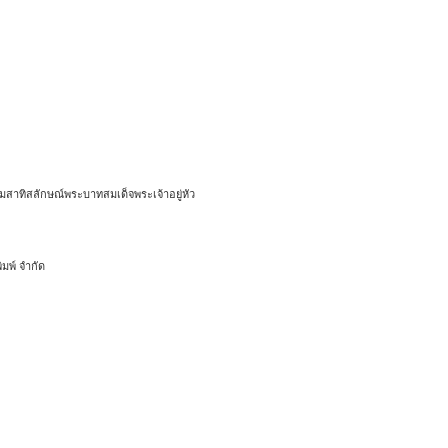
สาทิสลักษณ์พระบาทสมเด็จพระเจ้าอยู่หัว
มพ์ จำกัด