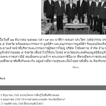
มื่อวันที่ ๑๑ ธันวาคม ๒๕๕๗ เวลา ๐๙.๓๐ นาฬิกา พลเอก ประวิตร วงษ์สุวรรณ ปร
่อ ๕ จังหวัด พร้อมคณะกรรมการ มูลนิธิฯ และอนุกรรมการมูลนิธิฯ รับมอบเงินบร
ระธานเจ้าหน้าที่บริหารและ
กรรมการผู้จัดการใหญ่ บริษัท โรยัลสกาย จำกัด จำนว
นุรักษ์ป่ารอ
ยต่อ ๕ จังหวัด เพื่อนำไปใช้ประโยชน์ ตามวัตถุประสงค์ของมูลนิธิอ
นุร
ามพระราชเสา
วนีย์ สมเด็จพระนางเจ้าฯ พระบรมราชินีนาถ ที่ทรงมีพระราชประสงค์ให
บบพึ่งพาอาศ
ัยซึ่งกันและกัน อยู่อย่างมีความสุขและเป็นไ
ปอย่างยั่งยืน ณ ห้องรับรอง
More...
 Back
กิจกรรม
9 มิถุนายน 2569 อบรมโครงการตื่นรู้ในพื้นที่ชายแดน
6 พฤษภาคม 2569 เจ้าภาพสวดพระบรมศพ "พระพันปีหลวง"
27 พฤศจิกายน 2568 ฝึกอบรมดับไฟป่า