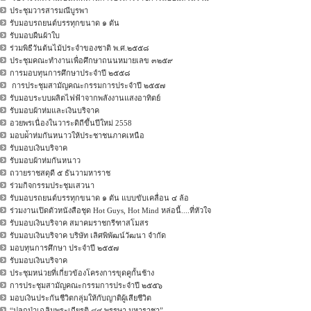
ประชุมวารสารมณีบูรพา
รับมอบรถยนต์บรรทุกขนาด ๑ ตัน
รับมอบผืนผ้าใบ
ร่วมพิธีวันต้นไม้ประจำของชาติ พ.ศ.๒๕๕๘
ประชุมคณะทำงานเพื่อศึกษาถนนหมายเลข ๓๒๕๙
การมอบทุนการศึกษาประจำปี ๒๕๕๘
การประชุมสามัญคณะกรรมการประจำปี ๒๕๕๗
รับมอบระบบผลิตไฟฟ้าจากพลังงานแสงอาทิตย์
รับมอบผ้าห่มและเงินบริจาค
อวยพรเนื่องในวาระดิถีขึ้นปีใหม่ 2558
มอบผ่้าห่มกันหนาวให้ประชาชนภาคเหนือ
รับมอบเงินบริจาค
รับมอบผ้าห่มกันหนาว
ถวายราชสดุดี ๕ ธันวามหาราช
ร่วมกิจกรรมประชุมเสวนา
รับมอบรถยนต์บรรทุกขนาด ๑ ตัน แบบขับเคลื่อน ๔ ล้อ
ร่วมงานเปิดตัวหนังสือชุด Hot Guys, Hot Mind หล่อนี้....ที่หัวใจ
รับมอบเงินบริจาค สมาคมราชกรีฑาสโมสร
รับมอบเงินบริจาค บริษัท เลิศพิพัฒน์วัฒนา จำกัด
มอบทุนการศึกษา ประจำปี ๒๕๕๗
รับมอบเงินบริจาค
ประชุมหน่วยที่เกี่ยวข้องโครงการขุดคูกั้นช้าง
การประชุมสามัญคณะกรรมการประจำปี ๒๕๕๖
มอบเงินประกันชีวิตกลุ่มให้กับญาติผู้เสียชีวิต
“ปลูกป่าเฉลิมพระเกียรติ ๘๔ พรรษา มหาราชา”