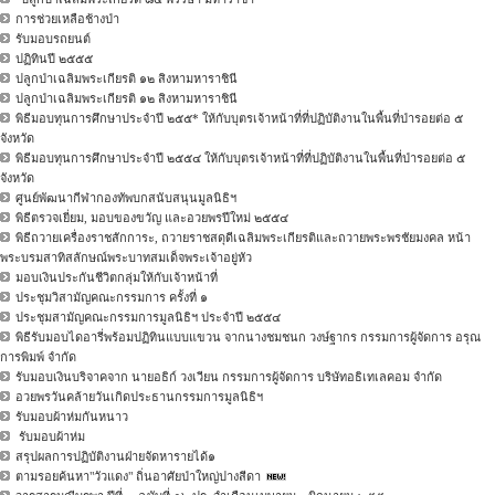
การช่วยเหลือช้างป่า
รับมอบรถยนต์
ปฏิทินปี ๒๕๕๕
ปลูกป่าเฉลิมพระเกียรติ ๑๒ สิงหามหาราชินี
ปลูกป่าเฉลิมพระเกียรติ ๑๒ สิงหามหาราชินี
พิธีมอบทุนการศึกษาประจำปี ๒๕๕* ให้กับบุตรเจ้าหน้าที่ที่ปฏิบัติงานในพื้นที่ป่ารอยต่อ ๕
จังหวัด
พิธีมอบทุนการศึกษาประจำปี ๒๕๕๔ ให้กับบุตรเจ้าหน้าที่ที่ปฏิบัติงานในพื้นที่ป่ารอยต่อ ๕
จังหวัด
ศูนย์พัฒนากีฬากองทัพบกสนับสนุนมูลนิธิฯ
พิธีตรวจเยี่ยม, มอบของขวัญ และอวยพรปีใหม่ ๒๕๕๔
พิธีถวายเครื่องราชสักการะ, ถวายราชสดุดีเฉลิมพระเกียรติและถวายพระพรชัยมงคล หน้า
พระบรมสาทิสลักษณ์พระบาทสมเด็จพระเจ้าอยู่หัว
มอบเงินประกันชีวิตกลุ่มให้กับเจ้าหน้าที่
ประชุมวิสามัญคณะกรรมการ ครั้งที่ ๑
ประชุมสามัญคณะกรรมการมูลนิธิฯ ประจำปี ๒๕๕๔
พิธีรับมอบไดอารี่พร้อมปฏิทินแบบแขวน จากนางชมชนก วงษ์ฐากร กรรมการผู้จัดการ อรุณ
การพิมพ์ จำกัด
รับมอบเงินบริจาคจาก นายอธิก์ วงเวียน กรรมการผู้จัดการ บริษัทอธิเทเลคอม จำกัด
อวยพรวันคล้ายวันเกิดประธานกรรมการมูลนิธิฯ
รับมอบผ้าห่มกันหนาว
รับมอบผ้าห่ม
สรุปผลการปฏิบัติงานฝ่ายจัดหารายได้๑
ตามรอยค้นหา"วัวแดง" ถิ่นอาศัยป่าใหญ่ปางสีดา