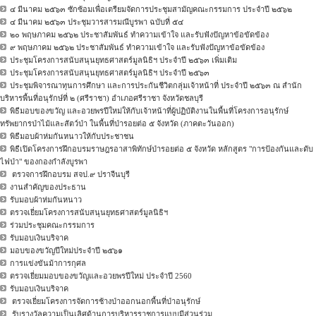
๔ มีนาคม ๒๕๖๓ ซักซ้อมเพื่อเตรียมจัดการประชุมสามัญคณะกรรมการ ประจำปี ๒๕๖๒
๔ มีนาคม ๒๕๖๓ ประชุมวารสารมณีบูรพา ฉบับที่ ๕๔
๒๐ พฤษภาคม ๒๕๖๒ ประชาสัมพันธ์ ทำความเข้าใจ และรับฟังปัญหาข้อขัดข้อง
๙ พฤษภาคม ๒๕๖๒ ประชาสัมพันธ์ ทำความเข้าใจ และรับฟังปัญหาข้อขัดข้อง
ประชุมโครงการสนับสนุนยุทธศาสตร์มูลนิธิฯ ประจำปี ๒๕๖๓ เพิ่มเติม
ประชุมโครงการสนับสนุนยุทธศาสตร์มูลนิธิฯ ประจำปี ๒๕๖๓
ประชุมพิจารณาทุนการศึกษา และการประกันชีวิตกลุ่มเจ้าหน้าที่ ประจำปี ๒๕๖๓ ณ สำนัก
บริหารพื้นที่อนุรักษ์ที่ ๒ (ศรีราชา) อำเภอศรีราชา จังหวัดชลบุรี
พิธีมอบของขวัญ และอวยพรปีใหม่ให้กับเจ้าหน้าที่ผู้ปฏิบัติงานในพื้นที่โครงการอนุรักษ์
ทรัพยากรป่าไม้และสัตว์ป่า ในพื้นที่ป่ารอยต่อ ๕ จังหวัด (ภาคตะวันออก)
พิธีมอบผ้าห่มกันหนาวให้กับประชาชน
พิธีเปิดโครงการฝึกอบรมราษฎรอาสาพิทักษ์ป่ารอยต่อ ๕ จังหวัด หลักสูตร "การป้องกันและดับ
ไฟป่า" ของกองกำลังบูรพา
ตรวจการฝึกอบรม สจป.๙ ปราจีนบุรี
งานสำคัญของประธาน
รับมอบผ้าห่มกันหนาว
ตรวจเยี่ยมโครงการสนับสนุนยุทธศาสตร์มูลนิธิฯ
ร่วมประชุมคณะกรรมการ
รับมอบเงินบริจาค
มอบของขวัญปีใหม่ประจำปี ๒๕๖๑
การแข่งขันม้าการกุศล
ตรวจเยี่ยมมอบของขวัญและอวยพรปีใหม่ ประจำปี 2560
รับมอบเงินบริจาค
ตรวจเยี่ยมโครงการจัดการช้างป่าออกนอกพื้นที่ป่าอนุรักษ์
รับรางวัลความเป็นเลิศด้านการบริหารราชการแบบมีส่วนร่วม